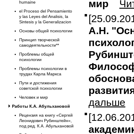
мир
Чи
humaine
el Proceso del Pensamiento
[25.09.2
y las Leyes del Analisis, la
Sintesis y la Generalizacion
А.Н. "О
Основы общей психологии
психолог
Принцип творческой
самодеятельности**
Рубиншт
Проблемы общей
психологии
Филосо
Проблемы психологии в
трудах Карла Маркса
обоснов
Пути и достижения
развития
советской психологии
Человек и мир
дальше
Работы К.А. Абульхановой
[12.06.2
Рецензия на книгу «Сергей
Леонидович Рубинштейн»,
академик
под ред. К.А. Абульхановой