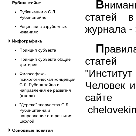
В
ниман
Рубинштейне
Публикации о С.Л.
статей 
Рубинштейне
журнала -
Рецензии в зарубежных
изданиях
Инфографика
П
рави
Принцип субъекта
статей
Принцип субъекта общие
критерии
"Институт
Философско-
психологическая концепция
Человек и
С.Л. Рубинштейна и
направления ее развития
сайт
(школа)
"Дерево" творчества С.Л.
chelovekim
Рубинштейна и
направление его развития
школой
Основные понятия