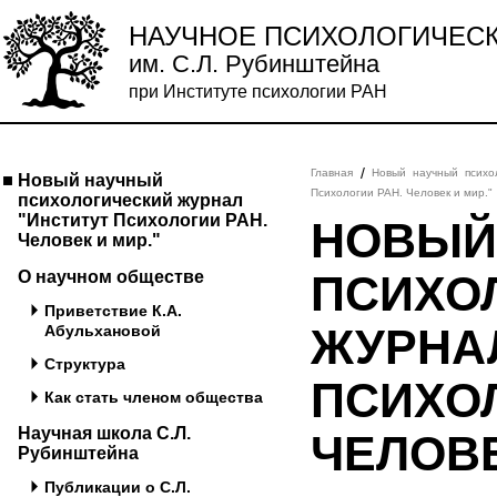
НАУЧНОЕ ПСИХОЛОГИЧЕС
им. С.Л. Рубинштейна
при Институте психологии РАН
/
Главная
Новый научный психо
Новый научный
Психологии РАН. Человек и мир."
психологический журнал
"Институт Психологии РАН.
НОВЫЙ
Человек и мир."
О научном обществе
ПСИХО
Приветствие К.А.
ЖУРНА
Абульхановой
Структура
ПСИХОЛ
Как стать членом общества
Научная школа С.Л.
ЧЕЛОВЕ
Рубинштейна
Публикации о С.Л.