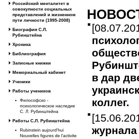
Российский менталитет в
совокупности социальных
НОВОС
представлений и жизненном
пути личности (1995-2008)
[08.07.2
Биография С.Л.
Рубинштейна
психоло
Хроника
общество
Библиография
Рубиншт
Записные книжки
Мемориальный кабинет
в дар дв
Ученики
украинс
Работы учеников
коллег.
Философско -
психологическое наследие
С. Л. Рубинштейна
[15.06.2
Работы С.Л. Рубинштейна
журнала
Rubinstein aujourd'hui
Nouvelles figures de l'activite