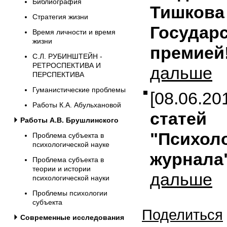
Библиография
Тишкова
Стратегия жизни
Государ
Время личности и время
жизни
премией
С.Л. РУБИНШТЕЙН -
РЕТРОСПЕКТИВА И
дальше
ПЕРСПЕКТИВА
Гуманистические проблемы
[08.06.2
Работы К.А. Абульхановой
статей
Работы А.В. Брушлинского
"Психол
Проблема субъекта в
психологической науке
журнала
Проблема субъекта в
теории и истории
дальше
психологической науки
Проблемы психологии
субъекта
Поделиться
Современные исследования