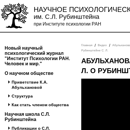
НАУЧНОЕ ПСИХОЛОГИЧЕС
им. С.Л. Рубинштейна
при Институте психологии РАН
/
/
Главная
Видео
Абульханов
Новый научный
Рубинштейне С. Л.
психологический журнал
"Институт Психологии РАН.
АБУЛЬХАНОВА
Человек и мир."
Л. О РУБИНШТ
О научном обществе
Приветствие К.А.
Абульхановой
Структура
Как стать членом общества
Научная школа С.Л.
Рубинштейна
Публикации о С.Л.