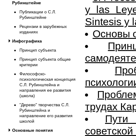
Рубинштейне
y las Leye
Публикации о С.Л.
Рубинштейне
Sintesis y 
Рецензии в зарубежных
Основы 
изданиях
Инфографика
Прин
Принцип субъекта
самодеяте
Принцип субъекта общие
критерии
Пр
Философско-
психологи
психологическая концепция
С.Л. Рубинштейна и
направления ее развития
Пробле
(школа)
трудах Ка
"Дерево" творчества С.Л.
Рубинштейна и
Пути
направление его развития
школой
советской
Основные понятия