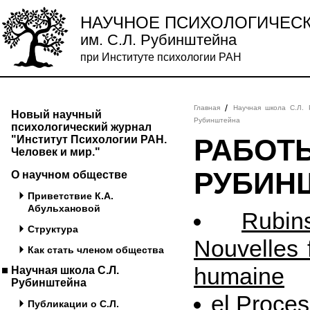
НАУЧНОЕ ПСИХОЛОГИЧЕС
им. С.Л. Рубинштейна
при Институте психологии РАН
/
Главная
Научная школа С.Л.
Новый научный
Рубинштейна
психологический журнал
"Институт Психологии РАН.
РАБОТЫ
Человек и мир."
РУБИН
О научном обществе
Приветствие К.А.
Абульхановой
Rubin
Структура
Nouvelles f
Как стать членом общества
humaine
Научная школа С.Л.
Рубинштейна
el Proce
Публикации о С.Л.