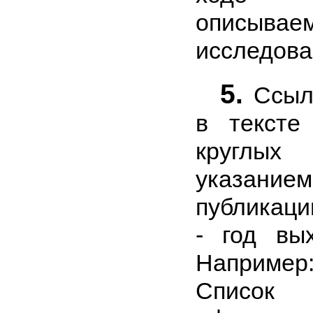
описывае
исследова
5.
Ссылк
в тексте
круглы
указание
публикаци
- год вы
Например:
Список