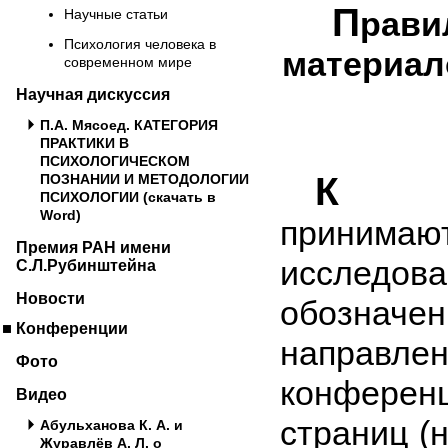
П
рави
Научные статьи
Психология человека в
материал
современном мире
Научная дискуссия
П.А. Мясоед. КАТЕГОРИЯ
ПРАКТИКИ В
ПСИХОЛОГИЧЕСКОМ
К
ПОЗНАНИИ И МЕТОДОЛОГИИ
пу
ПСИХОЛОГИИ (скачать в
Word)
принима
Премия РАН имени
иссле
С.Л.Рубинштейна
Новости
обозначе
Конференции
направл
Фото
конферен
Видео
страниц (
Абульханова К. А. и
Журавлёв А. Л. о