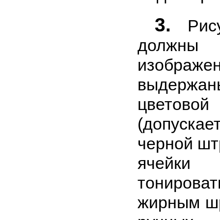
3.
Рису
должны 
изобра
выдержан
цвето
(допуска
черной шт
ячейк
тонирова
жирным ш