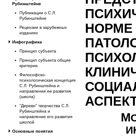
Рубинштейне
ПСИХИ
Публикации о С.Л.
Рубинштейне
НОРМЕ
Рецензии в зарубежных
изданиях
ПАТОЛО
Инфографика
Принцип субъекта
ПСИХО
Принцип субъекта общие
критерии
КЛИНИ
Философско-
психологическая концепция
СОЦИА
С.Л. Рубинштейна и
направления ее развития
АСПЕК
(школа)
"Дерево" творчества С.Л.
Рубинштейна и
М
направление его развития
школой
И
Основные понятия