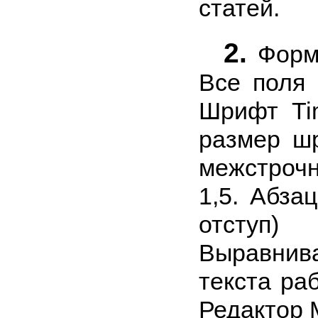
статей.
2.
Форма
Все поля 
Шрифт Ti
размер шр
межстроч
1,5. Абзац
отсту
Выравнив
текста ра
Редактор M