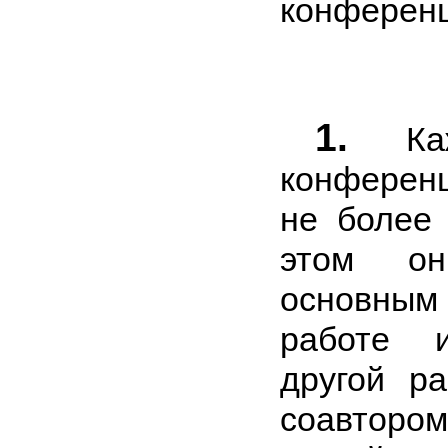
конференц
1.
Каж
конферен
не более 
этом о
основным
работе 
другой р
соавтор