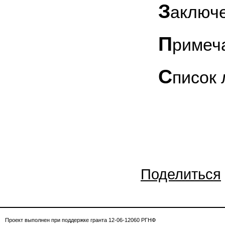
З
аключ
П
римеч
С
писок
Поделиться
Проект выполнен при поддержке гранта 12-06-12060 РГНФ