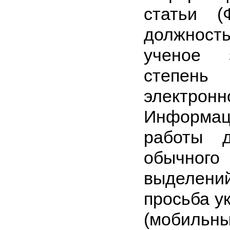
статьи (
должность
ученое 
степе
электро
Информа
работы 
обычного
выделе
просьба у
(мобильн