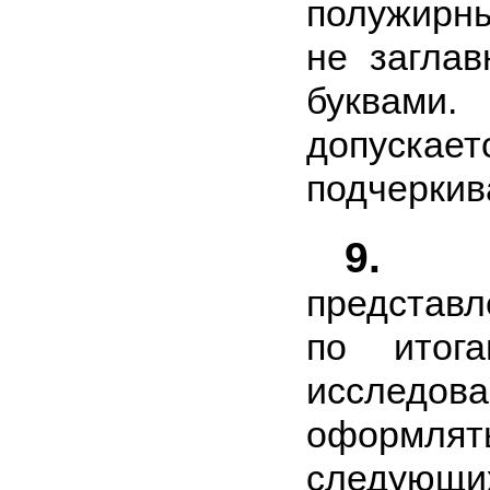
полужирн
не загла
буквам
допускает
подчеркив
9.
В 
представ
по итога
исследо
оформлят
следующи