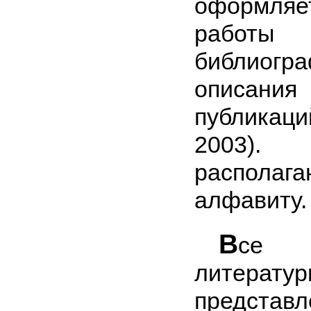
оформля
работы
библиогра
описа
публика
2003
распо
алфавиту.
В
се 
литерату
представ