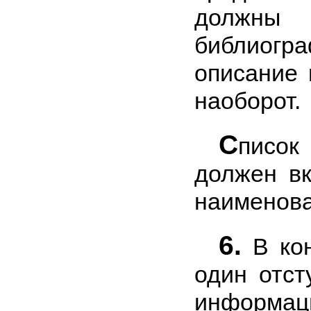
долж
библиогра
описание 
наоборот.
С
писок
должен в
наименова
6.
В кон
один отст
информа