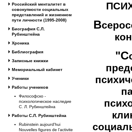
ПСИ
Российский менталитет в
совокупности социальных
представлений и жизненном
пути личности (1995-2008)
В
серос
Биография С.Л.
ко
Рубинштейна
Хроника
"С
Библиография
Записные книжки
пред
Мемориальный кабинет
психич
Ученики
Работы учеников
п
Философско -
псих
психологическое наследие
С. Л. Рубинштейна
кли
Работы С.Л. Рубинштейна
социал
Rubinstein aujourd'hui
Nouvelles figures de l'activite