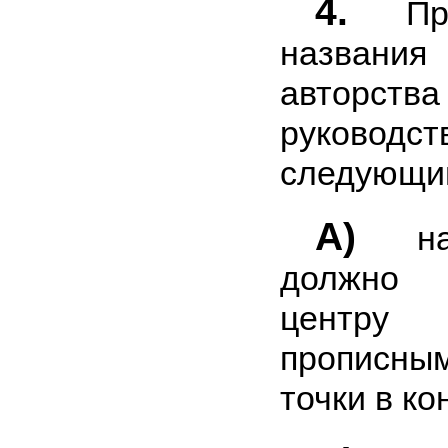
4.
При
назван
авторст
руководст
следующи
a)
наз
должно 
центр
прописны
точки в ко