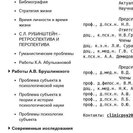
Библиография
               Актуал
               Научна
Стратегия жизни
               Предсе
Время личности и время
проф., д.псх.н. Н.Л. 
жизни
               Ответс
С.Л. РУБИНШТЕЙН -
доц., к.псх.н. Н.В.Гр
РЕТРОСПЕКТИВА И
               Члены 
ПЕРСПЕКТИВА
доц. к.э.н. Л.И. Сура
доц., к.мед.н. Г.В. С
Гуманистические проблемы
к.псх.н. А.А. Демидов
Работы К.А. Абульхановой
               Предсе
Работы А.В. Брушлинского
проф., д.мед.н. В.Д. 
Члены 
Проблема субъекта в
проф. д.филос.н. В.М.
психологической науке
доц., к.мед.н. Н.К. А
проф., д.псх.н. А.Ш. 
Проблема субъекта в
проф., д.псх.н. Л.Б. 
теории и истории
проф., д.псх.н. О.Ю. 
психологической науки
Проблемы психологии
Контакты: 
clinicpsy20
субъекта
Современные исследования