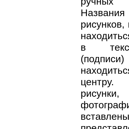
ручных
Назван
рисунков,
находиться
в текс
(подписи
находит
центру.
рисунк
фотограф
вставлены
представ