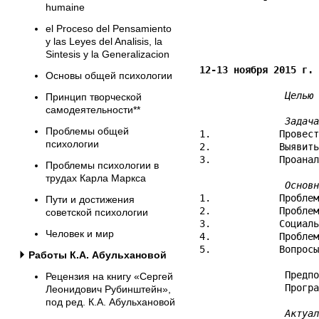
humaine
el Proceso del Pensamiento
y las Leyes del Analisis, la
Sintesis y la Generalizacion
12-13 ноября 2015 г.
Основы общей психологии
Целью
 
Принцип творческой
самодеятельности**
               Задача
Проблемы общей
1.            Провест
психологии
2.            Выявить
3.            Проанал
Проблемы психологии в
трудах Карла Маркса
               Основн
1.            Проблем
Пути и достижения
2.            Проблем
советской психологии
3.            Социаль
Человек и мир
4.            Проблем
5.            Вопросы
Работы К.А. Абульхановой
               Предпо
Рецензия на книгу «Сергей
               Програ
Леонидович Рубинштейн»,
под ред. К.А. Абульхановой
               Актуал