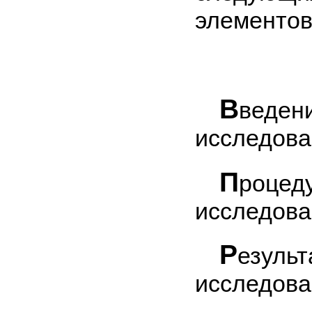
элементов
В
веден
исследова
П
роце
исследова
Р
езульт
исследова