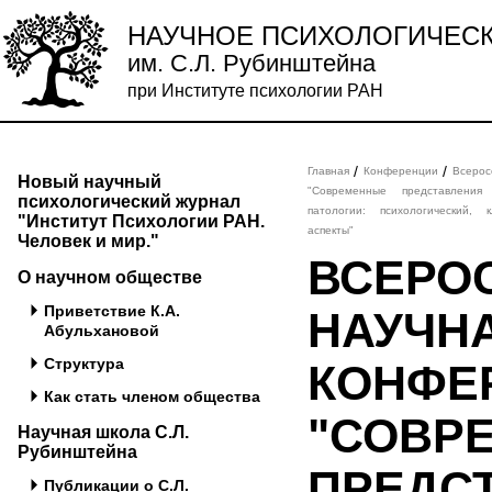
НАУЧНОЕ ПСИХОЛОГИЧЕС
им. С.Л. Рубинштейна
при Институте психологии РАН
/
/
Главная
Конференции
Всерос
Новый научный
"Современные представлени
психологический журнал
патологии: психологический,
"Институт Психологии РАН.
аспекты"
Человек и мир."
ВСЕРО
О научном обществе
Приветствие К.А.
НАУЧН
Абульхановой
Структура
КОНФЕ
Как стать членом общества
"СОВР
Научная школа С.Л.
Рубинштейна
ПРЕДС
Публикации о С.Л.