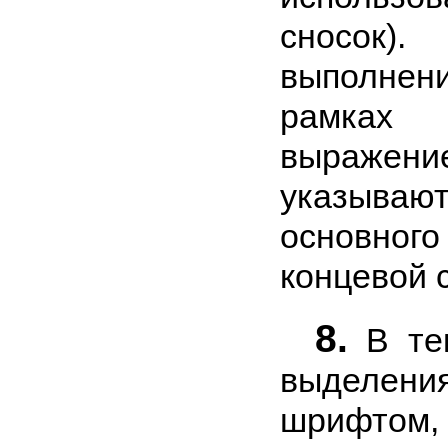
сносок
выполне
рамках
выражени
указыв
основног
концевой 
8.
В тек
выделен
шрифтом