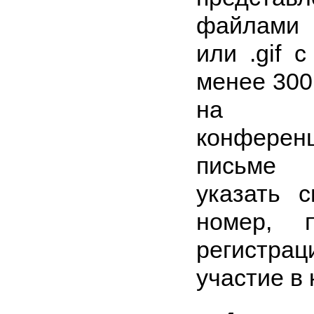
файлами 
или .gif 
менее 300
на э
конферен
письме
указать 
номер, 
регистр
участие в