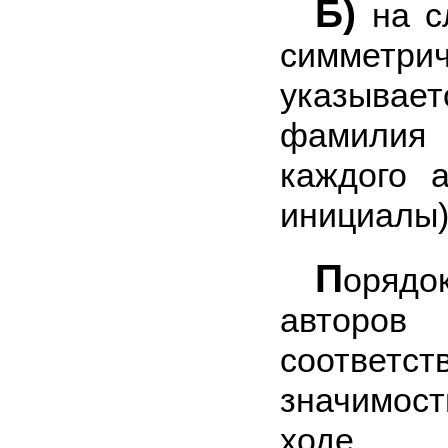
б)
на с
симметри
указывае
фамилия
каждого 
инициалы)
П
оряд
авторов
соответст
значимос
ходе 