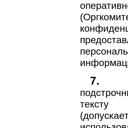
операт
(Оргкоми
конфиден
предоста
персонал
информаци
7.
Исп
подстро
текст
(допускае
использо