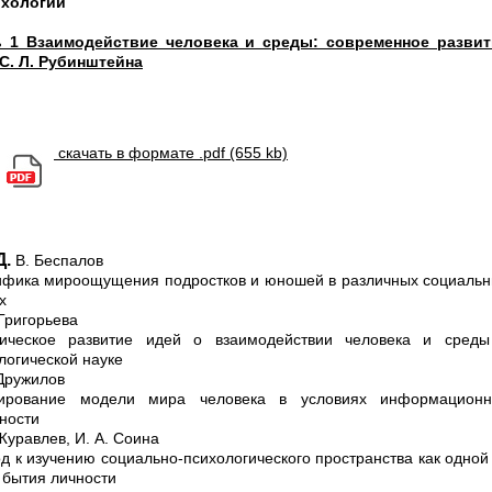
ихологии
ь 1 Взаимодействие человека и среды: современное развит
С. Л. Рубинштейна
скачать в формате .pdf (655 kb)
Д. В. Беспалов
фика мироощущения подростков и юношей в различных социаль
ах
 Григорьева
рическое развитие идей о взаимодействии человека и среды
логической науке
 Дружилов
ирование модели мира человека в условиях информационн
ности
 Журавлев, И. А. Соина
д к изучению социально-психологического пространства как одной
бытия личности