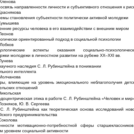
 Кленова
освязь направленности личности и субъективного отношения к рис
 Краснякова
емы становления субъектности политически активной молодежи
 Кумышева
енние ресурсы человека в его взаимодействии с внешним миром
 Леонов
огически ориентированный подход в социальной психологии
 Лобков
дологические аспекты оказания социально-психологическ
ржки молодежи в личностном развитии на рубеже XX–XXI вв.
 Лунева
научного наследия С. Л. Рубинштейна в понимании
льного интеллекта
 Молчанова
ры, влияющие на уровень эмоционального неблагополучия детс
ельских отношений
 Никольская
доцентрическая этика в работе С. Л. Рубинштейна «Человек и ми
 Позняков, Ю. В. Сергеева
С. Л. Рубинштейна как теоретическая основа исследований нов
йского предпринимательства
 Соколова
нности мотивационно-потребностной сферы старшеклассников
м уровнем социальной активности