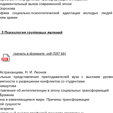
ундаментальный вызов современной эпохи
 Шорохова
ифика социально-психологической адаптации молодых людей
иям армии
 3 Психология групповых явлений
скачать в формате .pdf (597 kb)
 Астраханцева, Н. И. Леонов
альные представления преподавателей вуза c высоким уровн
иктности о разрешении конфликтов со студентами
 Бакшутова
тавления об интеллигенции в эпоху социальных трансформаций
 Бражник
на в изменяющемся мире. Причины трансформации
ой сущности
 Гагарина
ительный анализ профилей личности спортивных