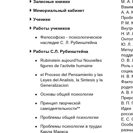
Записные книжки
М. А.
Взаим
Мемориальный кабинет
А. А.
Пробл
Ученики
Р. М.
Работы учеников
Внутр
Н. И.
Философско - психологическое
Онтол
наследие С. Л. Рубинштейна
Ю. Л.
Мето
Работы С.Л. Рубинштейна
подде
Rubinstein aujourd'hui Nouvelles
О. В.
figures de l'activite humaine
Роль 
социа
el Proceso del Pensamiento y las
Н. В.
Leyes del Analisis, la Sintesis y la
Факто
Generalizacion
родит
А. В.
Основы общей психологии
Приро
Принцип творческой
В. П.
самодеятельности**
Идеи 
росси
Проблемы общей психологии
Е. С.
Особе
Проблемы психологии в трудах
разны
Карла Маркса