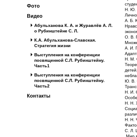
студе
Фото
Н. Ю.
Лично
Видео
А. Б.
Абульханова К. А. и Журавлёв А. Л.
Нрав
о Рубинштейне С. Л.
эконо
О. В.
К.А. Абульханова-Славская.
Множе
Стратегия жизни
А. И.
Адапт
Выступления на конференции
Н. М.
посвященной С.Л. Рубинштейну.
Теоре
Часть1
дете
Выступления на конференции
небла
посвященной С.Л. Рубинштейну.
Ю. В.
Часть2
Транс
Н. И.
Контакты
Особе
Н. Н.
Соци
разли
Н. Н.
Факто
С. Л.
Мир в