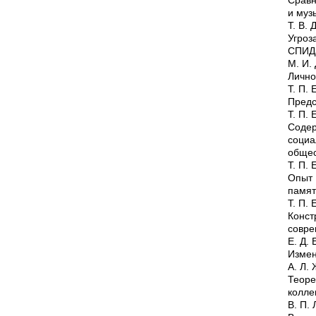
и муз
Т. В.
Угроз
СПИ
М. И.
Лично
Т. П.
Предс
Т. П.
Соде
соци
общес
Т. П.
Опыт 
памят
Т. П.
Конст
совре
Е. Д.
Измен
А. Л.
Теоре
колле
В. П.