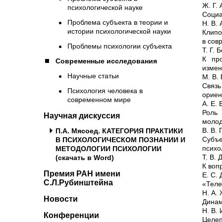
Ж. Г.
психологической науке
Социа
Проблема субъекта в теории и
Н. В.
истории психологической науки
Клипо
в сов
Проблемы психологии субъекта
Т. Г. 
К про
Современные исследования
изме
Научные статьи
М. В.
Связ
Психология человека в
ориен
современном мире
А. Е.
Роль
Научная дискуссия
моло
В. В.
П.А. Мясоед. КАТЕГОРИЯ ПРАКТИКИ
Субъе
В ПСИХОЛОГИЧЕСКОМ ПОЗНАНИИ И
психо
МЕТОДОЛОГИИ ПСИХОЛОГИИ
Т. В.
(скачать в Word)
К воп
Премия РАН имени
Е. С.
С.Л.Рубинштейна
«Теле
Н. А.
Новости
Динам
Н. В.
Конференции
Целе