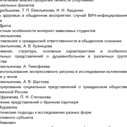
ыкальных фанатов
 Дробышева, Т. П. Емельянова, Н. Н. Хащенко
а здоровью в обыденном восприятии: случай ВИЧ-инфицировани
Да
 Дрепа
стные особенности интернет-зависимых студентов
 Емельянова
тавления о гражданской ответственности в обыденном сознании
 Емельянова, А. В. Кузнецова
ржание, структура, основные характеристики и особеннос
альных представлений о душевнобольном в различных групп
тва
 Емельянова, А. Тимофеева
использования экспрессивного рисунка в исследовании коллектив
и у чехов
 Емельянова, А. В. Шустова
руирование социальных представлений о гражданском обществ
менной России
 Ефремова, П. Н. Степанова
ение представлений о брачном партнере
 Журавлев
тические подходы к исследованию разных форм
ктивного субъекта
 Левкович