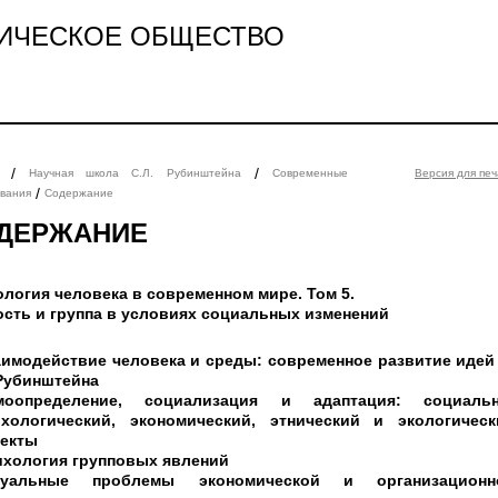
ИЧЕСКОЕ ОБЩЕСТВО
/
/
Научная школа С.Л. Рубинштейна
Современные
Версия для печ
/
вания
Содержание
ДЕРЖАНИЕ
логия человека в современном мире. Том 5.
сть и группа в условиях социальных изменений
имодействие человека и среды: современное развитие идей 
 Рубинштейна
моопределение, социализация и адаптация: социальн
ихологический, экономический, этнический и экологическ
пекты
ихология групповых явлений
туальные проблемы экономической и организационн