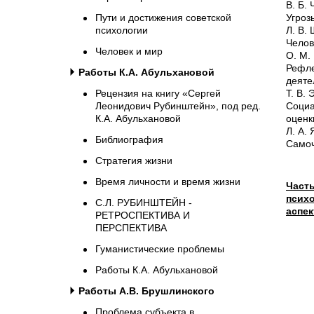
В. Б.
Пути и достижения советской
Угроз
психологии
Л. В.
Челов
Человек и мир
О. М.
Рефл
Работы К.А. Абульхановой
деяте
Рецензия на книгу «Сергей
Т. В.
Леонидович Рубинштейн», под ред.
Социа
К.А. Абульхановой
оценк
Л. А.
Библиография
Самоч
Стратегия жизни
Время личности и время жизни
Част
псих
С.Л. РУБИНШТЕЙН -
аспе
РЕТРОСПЕКТИВА И
ПЕРСПЕКТИВА
Гуманистические проблемы
Работы К.А. Абульхановой
Работы А.В. Брушлинского
Проблема субъекта в