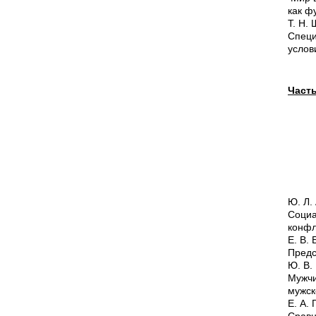
как ф
Т. Н.
Спец
услов
Часть
Ю. Л.
Соци
конфл
Е. В.
Предс
Ю. В.
Мужчи
мужск
Е. А.
Сравн