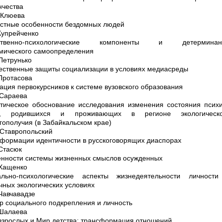
нчества
 Клюева
стные особенности бездомных людей
 Купрейченко
ственно-психологические компоненты и детерминан
мического самоопределения
 Петрунько
ственные защиты социализации в условиях медиасреды
 Протасова
ация первокурсников к системе вузовского образования
 Сараева
тическое обоснование исследования изменения состояния псих
й, родившихся и проживающих в регионе экологическо
гополучия (в Забайкальском крае)
 Ставропольский
формации идентичности в русскоговорящих диаспорах
 Стасюк
нности системы жизненных смыслов осужденных
 Хащенко
ально-психологические аспекты жизнедеятельности личности
чных экологических условиях
 Чавчавадзе
р социального подкрепления и личность
 Шалаева
зрослых и Мир детства: трансформация отношений