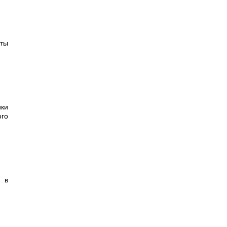
ты
ики
го
 в