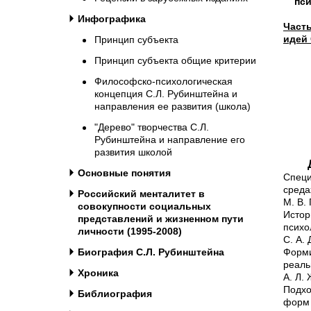
пс
Инфографика
Част
идей 
Принцип субъекта
Принцип субъекта общие критерии
Философско-психологическая
концепция С.Л. Рубинштейна и
направления ее развития (школа)
"Дерево" творчества С.Л.
Рубинштейна и направление его
развития школой
Основные понятия
Специ
сред
Российский менталитет в
М. В.
совокупности социальных
Исто
представлений и жизненном пути
психо
личности (1995-2008)
С. А.
Биография С.Л. Рубинштейна
Форм
реаль
Хроника
А. Л.
Подхо
Библиография
форм 