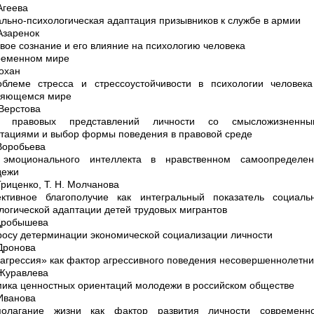
 Агеева
льно-психологическая адаптация призывников к службе в армии
 Азаренок
вое сознание и его влияние на психологию человека
ременном мире
Бохан
блеме стресса и стрессоустойчивости в психологии человек
няющемся мире
 Верстова
ь правовых представлений личности со смысложизненны
тациями и выбор формы поведения в правовой среде
 Воробьева
 эмоционального интеллекта в нравственном самоопределен
дежи
 Гриценко, Т. Н. Молчанова
ктивное благополучие как интегральный показатель социаль
логической адаптации детей трудовых мигрантов
 Дробышева
росу детерминации экономической социализации личности
 Дронова
агрессия» как фактор агрессивного поведения несовершеннолетн
 Журавлева
ика ценностных ориентаций молодежи в российском обществе
 Иванова
полагание жизни как фактор развития личности современно