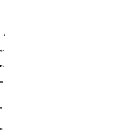
а в
ми
ии
но-
их
го