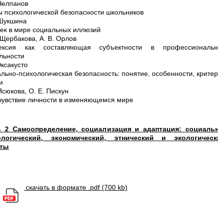
 Челпанов
ы психологической безопасности школьников
 Шукшина
ек в мире социальных иллюзий
 Щербакова, А. В. Орлов
ексия как составляющая субъектности в профессиональн
льности
 Эксакусто
льно-психологическая безопасность: понятие, особенности, крите
и
 Ясюкова, О. Е. Пискун
увствие личности в изменяющемся мире
ь 2 Самоопределение, социализация и адаптация: социальн
ологический, экономический, этнический и экологическ
кты
скачать в формате .pdf (700 kb)