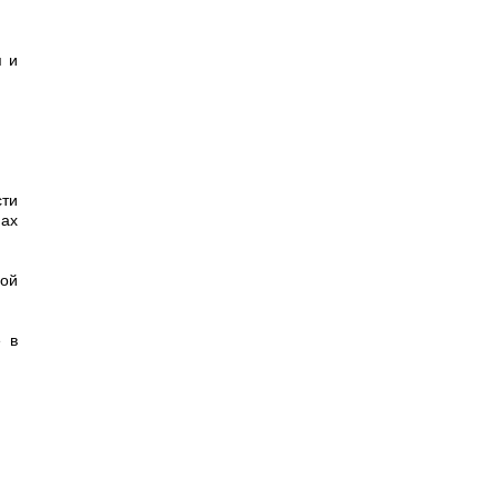
я и
ти
ах
ной
е в