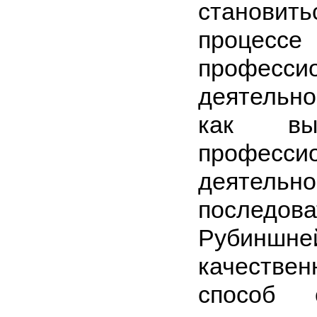
становит
проце
професси
деятельно
как вы
професси
деятель
последо
Рубиншн
качествен
способ с