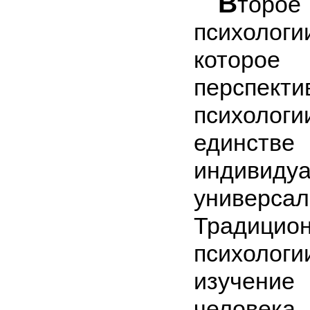
В
торо
психоло
которо
перспек
психоло
единств
индиви
универсаль
Тради
психоло
изучение
человека