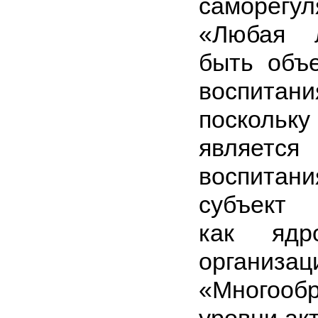
саморегу
«Любая 
быть объ
воспитани
поскольку
является
воспита
субъект 
как ядр
органи­зац
«Многоо
уровни ак