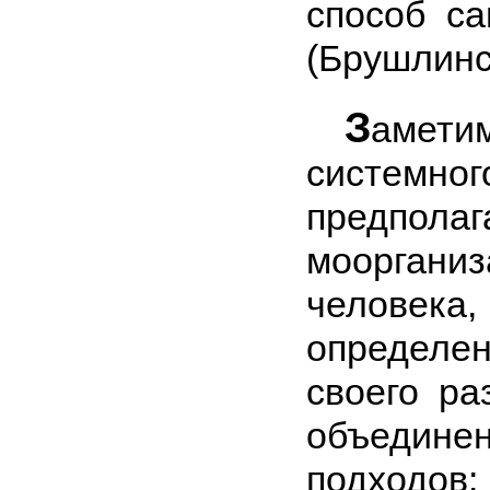
способ са
(Брушлинс
З
амети
систем
предп
моорган
человека,
опре­де
своего ра
объед
подходов