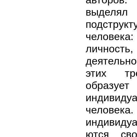
выделял
подструкт
челове­
личнос
деятельн
этих тр
образуе
индивиду­
человека
индивиду
ются сво