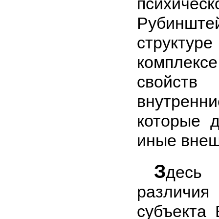
психическо
Рубинштей
структу
комплек
свойств
внутренни
которые 
иные внеш
З
дес
различи
субъекта 