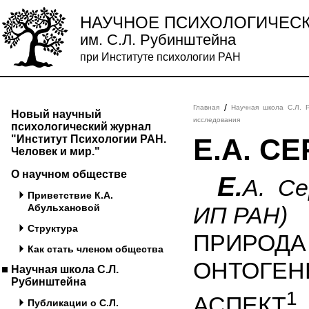
НАУЧНОЕ ПСИХОЛОГИЧЕС
им. С.Л. Рубинштейна
при Институте психологии РАН
/
Главная
Научная школа С.Л. 
Новый научный
исследования
психологический журнал
"Институт Психологии РАН.
Е.А. С
Человек и мир."
О научном обществе
Е.
А. Се
Приветствие К.А.
Абульхановой
ИП РАН)
Структура
ПРИРОД
Как стать членом общества
ОНТОГЕН
Научная школа С.Л.
Рубинштейна
1
АСПЕКТ
Публикации о С.Л.