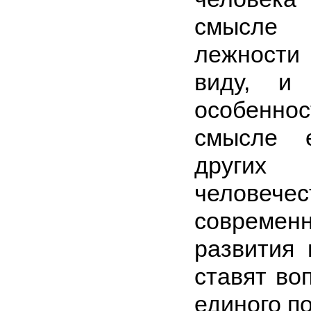
смысле
лежности
виду, и 
особен­но
смысле 
других п
человеч
совреме
развития 
ставят во
еди­ного п