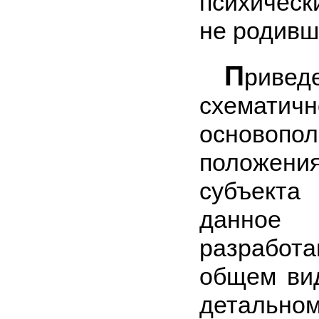
психическ
не родивш
П
ривед
схематичн
основопо
положен
субъекта
данное
разработ
общем ви
де­таль