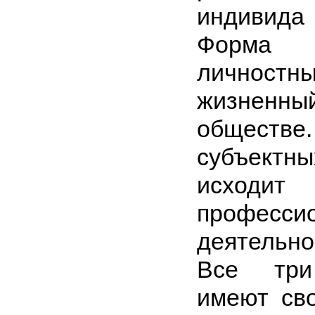
индивид
Форма
личност
жизненный
обществ
субъектн
исходи
професси
деятельн
Все три
имеют св