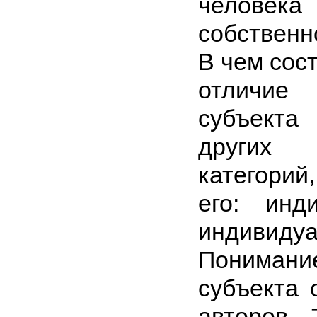
чело­век
собственн
В чем сос
отличие
субъекта
других п
категори
его: ин­д
индивидуа
Пониман
субъекта 
авторов. 