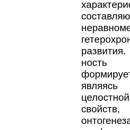
характери
составл
неравноме
гетерохр
развития
ность 
формир
являясь 
целост
свойст
онтогенеза