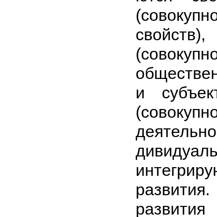
(совокуп
свойст
(совокупн
обществе
и субъек
(совокуп
деятель
дивидуаль
интегрир
развития.
развити