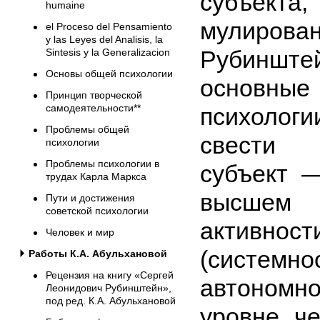
субъе
humaine
мулиро
el Proceso del Pensamiento
y las Leyes del Analisis, la
Рубинште
Sintesis y la Generalizacion
Основы общей психологии
основн
Принцип творческой
самодеятельности**
психологи
Проблемы общей
свести 
психологии
Проблемы психологии в
субъект 
трудах Карла Маркса
высшем 
Пути и достижения
советской психологии
актив­но
Человек и мир
(системнос
Работы К.А. Абульхановой
Рецензия на книгу «Сергей
автоном
Леонидович Рубинштейн»,
под ред. К.А. Абульхановой
уровне ч