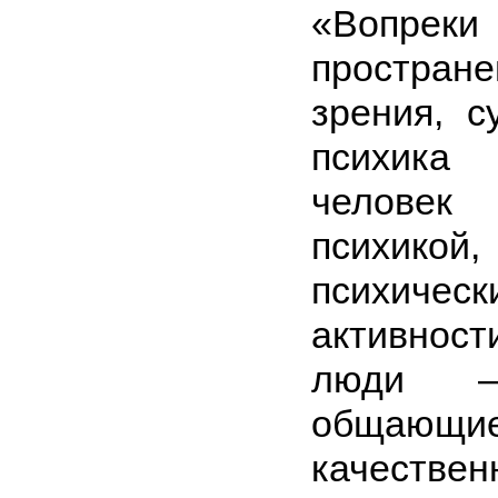
«Вопрек
простра
зрения, 
психика
челове
психикой
психическ
активност
люди —
общающи
качествен