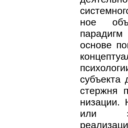
системног
ное объ
парадиг
основе по
концепт
психолог
субъекта 
стержня п
низации.
или э
реализ