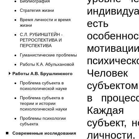
Библиография
индивиду
Стратегия жизни
Время личности и время
есть 
жизни
особен
С.Л. РУБИНШТЕЙН -
РЕТРОСПЕКТИВА И
мотиваци
ПЕРСПЕКТИВА
Гуманистические проблемы
психичес
Работы К.А. Абульхановой
Человек
Работы А.В. Брушлинского
субъектом
Проблема субъекта в
психологической науке
в процес
Проблема субъекта в
теории и истории
Каждая 
психологической науки
Проблемы психологии
субъект, 
субъекта
личности
Современные исследования