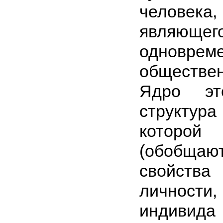
человек
являющег
одноврем
обществе
Ядро эт
структу
которой
(обобщаю
свойст
личнос
индивид