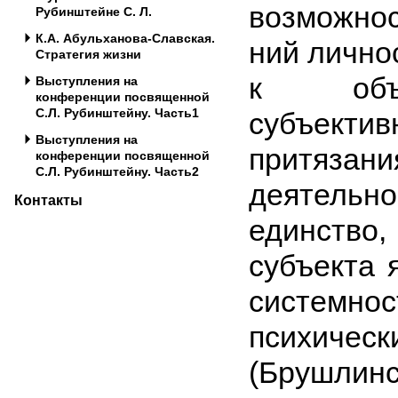
возможно
Рубинштейне С. Л.
К.А. Абульханова-Славская.
ний лично
Стратегия жизни
к объ
Выступления на
конференции посвященной
С.Л. Рубинштейну. Часть1
субъект
Выступления на
притяза
конференции посвященной
С.Л. Рубинштейну. Часть2
деятельно
Контакты
единство,
субъекта 
си­ст
психиче
(Брушлинс