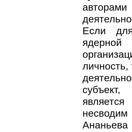
авторам
деятельн
Если для
ядерно
организ
личность, 
деятельно
субъект,
является
несводим
Анань