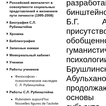
разрабо
Российский менталитет в
совокупности социальных
бинштейно
представлений и жизненном
пути личности (1995-2008)
Б.Г. 
Биография С.Л.
Рубинштейна
присутст
Хроника
обобще
Библиография
гуманисти
Записные книжки
Мемориальный кабинет
психо
Ученики
Брушл
Работы учеников
Абульхано
Философско -
психологическое наследие
С. Л. Рубинштейна
продолжа
Работы С.Л. Рубинштейна
основы
Rubinstein aujourd'hui
Nouvelles figures de l'activite