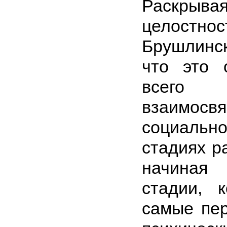
Раскры
целостнос
Брушлинс
что это 
всего 
взаимосв
социаль
стадиях р
начиная 
стадии, 
самые пе