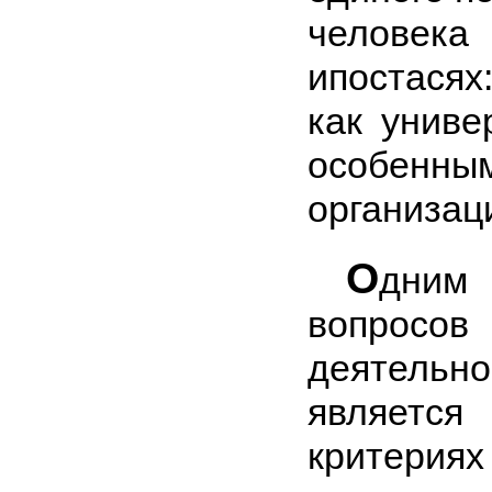
человек
ипостася
как униве
особенн
организац
О
дним
вопросо
деятельн
являет
критери