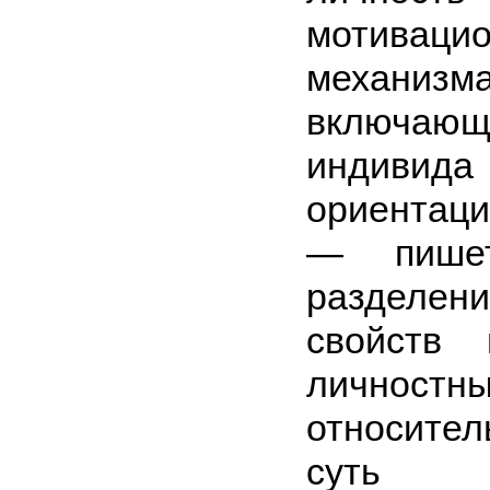
мотиваци
механизма
включающ
индивид
ориентац
— пише
разделен
свойств 
личностн
относител
суть ха