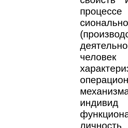
проце
сиональн
(производ
деятель
человек
характери
операцио
механизм
инд
функци
лич