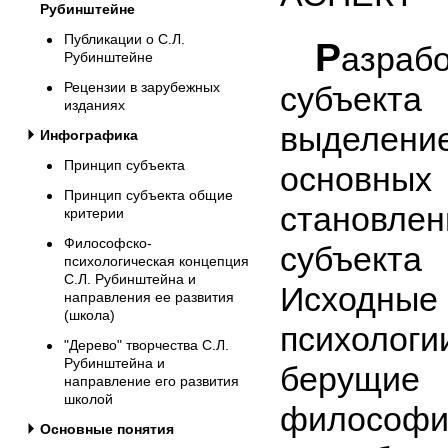
Рубинштейне
Публикации о С.Л.
Р
азраб
Рубинштейне
Рецензии в зарубежных
субъект
изданиях
выделен
Инфографика
Принцип субъекта
основ
Принцип субъекта общие
становле
критерии
Философско-
субъекта
психологическая концепция
С.Л. Рубинштейна и
Исходн
направления ее развития
(школа)
психоло
"Дерево" творчества С.Л.
Рубинштейна и
берущ
направление его развития
школой
филос
Основные понятия