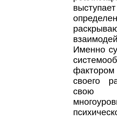
выступае
определен
раскры
взаимоде
Именно су
системоо
фактором
своего р
свою
многоуро
психичес