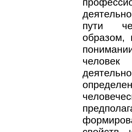
професси
деятельно
пути че
образом,
понимани
человек
деятел
опреде
человече
предпола
формирова
свойств 