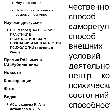
Научные статьи
чественн
Психология человека в
способ с
современном мире
Научная дискуссия
саморе­г
П.А. Мясоед. КАТЕГОРИЯ
способ 
ПРАКТИКИ В
ПСИХОЛОГИЧЕСКОМ
ПОЗНАНИИ И МЕТОДОЛОГИИ
внешних
ПСИХОЛОГИИ (скачать в
Word)
условий
Премия РАН имени
деятельн
С.Л.Рубинштейна
Новости
центр ко
Конференции
психичес
Фото
состояний,
Видео
способнос
Абульханова К. А. и
Журавлёв А. Л. о