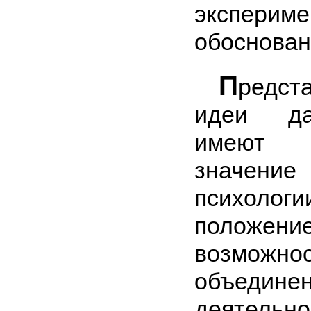
эксперим
обоснован
П
редст
идеи да
имеют п
значени
психол
положен
возможно
объедине
деятельно