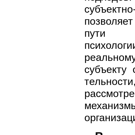
субъектно
позволяе
пути 
психолог
реально
субъекту 
тельност
рассмотр
механиз­м
организац