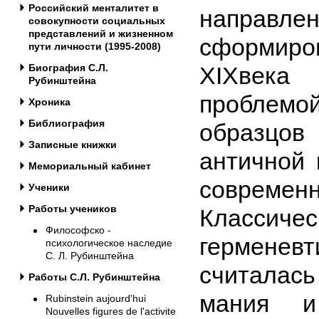
Российский менталитет в
направле
совокупности социальных
представлений и жизненном
сформиро
пути личности (1995-2008)
XIXвек
Биография С.Л.
Рубинштейна
проблем
Хроника
Библиография
образцо
Записные книжки
античной 
Мемориальный кабинет
современн
Ученики
Работы учеников
Классичес
Философско -
герменевт
психологическое наследие
С. Л. Рубинштейна
считалас
Работы С.Л. Рубинштейна
мания и
Rubinstein aujourd'hui
Nouvelles figures de l'activite