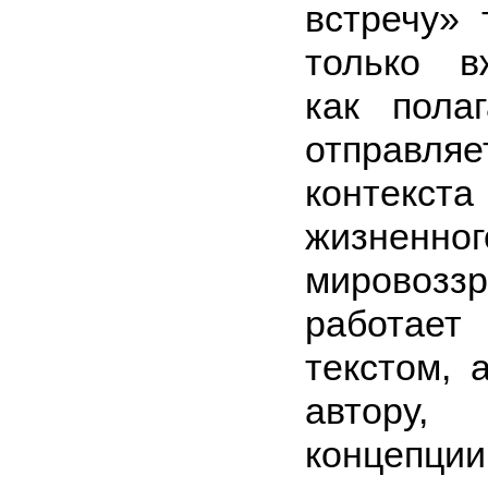
встречу» 
только 
как пола
отправля
контекст
жизненног
мировозз
работае
текстом, 
автору
концепц