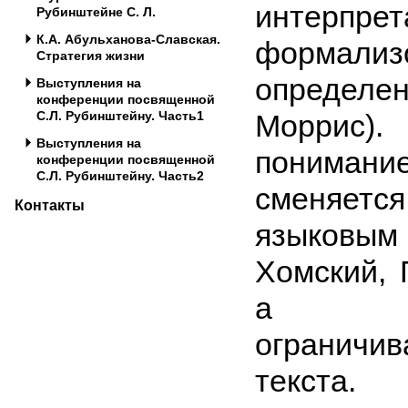
интерпрет
Рубинштейне С. Л.
К.А. Абульханова-Славская.
формализ
Стратегия жизни
определен
Выступления на
конференции посвященной
С.Л. Рубинштейну. Часть1
Мор­рис
Выступления на
понимани
конференции посвященной
С.Л. Рубинштейну. Часть2
сменяется
Контакты
языковым
Хомский, Г
а инт
ограничи
текста.