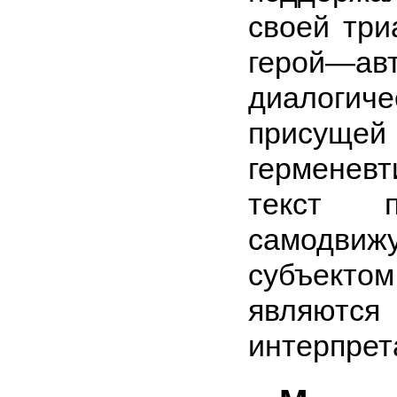
своей три
герой
диалогиче
присущ
герменев
текст п
самодвиж
субъект
являют
интерпрет