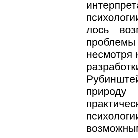
интер
психологи
лось во
проблем
несмотря 
разраб
Рубиншт
природу 
практичес
пси­холо
возможн