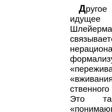
Д
руго
идуще
Шлейерма
связ
нерацио
формализ
«пережива
«вживани
ственног
Это та
«понимаю