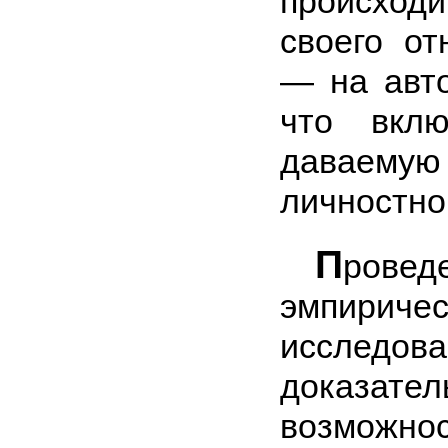
происход
своего от
— на авто
что вклю
даваем
личностно
П
рове
эмпиричес
исследов
доказател
возможно