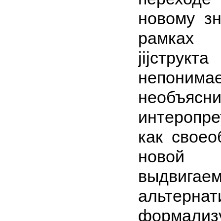
новому з
рамках 
jijструк
непо
необъ
интеропр
как свое
новой
выдвигае
альтернат
форма