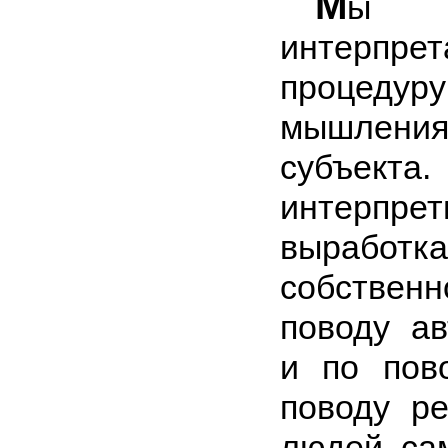
М
ы о
интерп
процедур
мышлен
субъ
интерпре
выработ
собствен
поводу ав
и по пов
поводу ре
людей, са