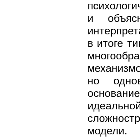
психологи
и объяс
интерпрет
в итоге т
многообр
меха­низм
но одно
основани
идеально
сложностр
модели