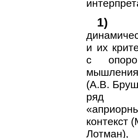
интерпрет
1)
ст
динамиче
и их крит
с опор
мышлени
(А.В. Бруш
ряд 
«априор
контекст (
Лотман)