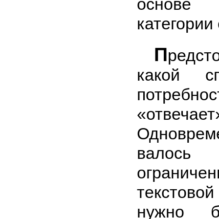
основе
категории 
П
редс
какой с
потребн
«отвечает
Одновре
валось
ограничен
текстов
нужно б