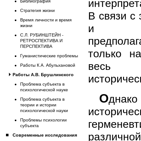
интерпре­
Библиография
Стратегия жизни
В связи с
Время личности и время
и инт
жизни
С.Л. РУБИНШТЕЙН -
предпол
РЕТРОСПЕКТИВА И
ПЕРСПЕКТИВА
только н
Гуманистические проблемы
весь 
Работы К.А. Абульхановой
Работы А.В. Брушлинского
историческ
Проблема субъекта в
психологической науке
О
днак
Проблема субъекта в
теории и истории
историч
психологической науки
Проблемы психологии
герменев
субъекта
различно
Современные исследования