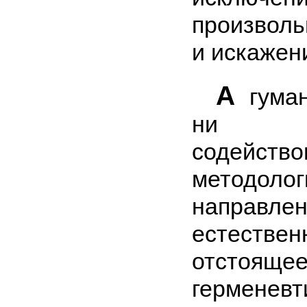
произвол
и искажен
А
гуман
ни пар
содейство
методолог
направл
естествен
отстоящ
герме