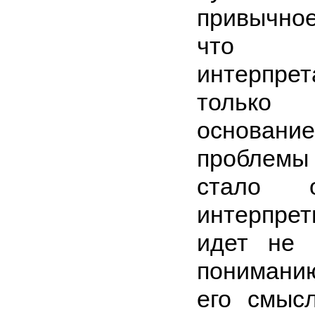
привычное
что 
интерпре
только 
основани
проблемы 
стало о
интерпре
идет не 
пониман
его смыс