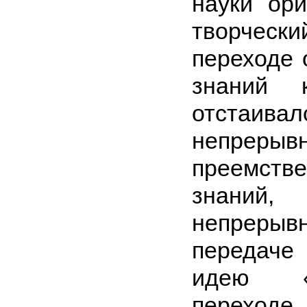
науки ор
творчес
переходе 
знаний 
отстаив
непрерыв
преемств
знани
непрер
передаче
идею «
переходе