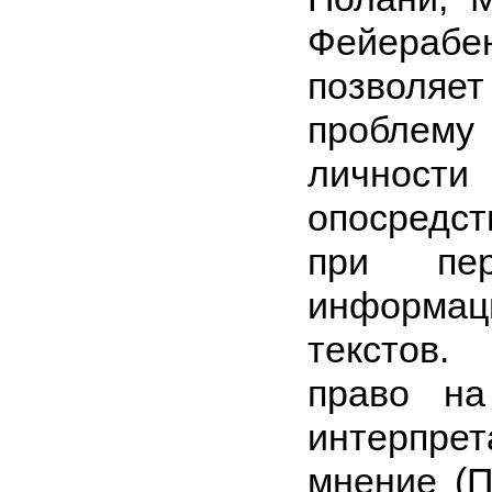
Фейера
позволя
пробле
личности
опосредс
при пер
информа
текстов.
право на
интерпр
мнение (П