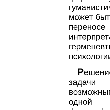
гуманист
может быт
перено
интерпре
гер­мене
психологи
Р
ешен
задач
возможны
одной