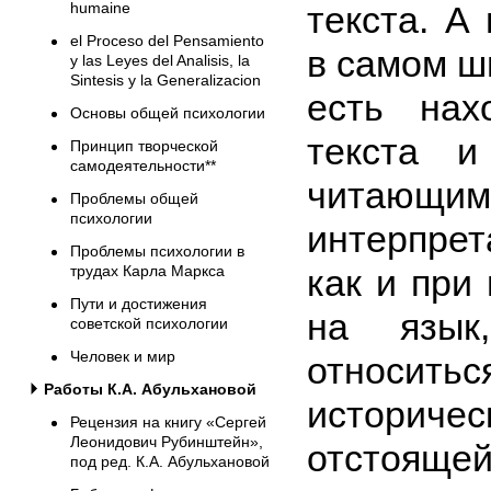
текста. А
humaine
el Proceso del Pensamiento
в самом 
y las Leyes del Analisis, la
Sintesis y la Generalizacion
есть нах
Основы общей психологии
текста и
Принцип творческой
самодеятельности**
читающим
Проблемы общей
психологии
интерпрет
Проблемы психологии в
как и при
трудах Карла Маркса
Пути и достижения
на язык
советской психологии
Человек и мир
относи
Работы К.А. Абульхановой
истори
Рецензия на книгу «Сергей
Леонидович Рубинштейн»,
отстоящ
под ред. К.А. Абульхановой