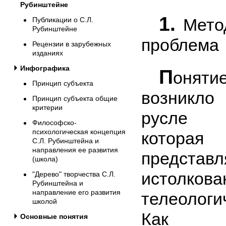
Рубинштейне
1.
Метод
Публикации о С.Л.
Рубинштейне
проблема
Рецензии в зарубежных
изданиях
Инфографика
П
оняти
Принцип субъекта
возникло
Принцип субъекта общие
критерии
русле г
Философско-
психологическая концепция
которая
С.Л. Рубинштейна и
направления ее развития
предст
(школа)
истолков
"Дерево" творчества С.Л.
Рубинштейна и
направление его развития
телеолог
школой
Как ф
Основные понятия