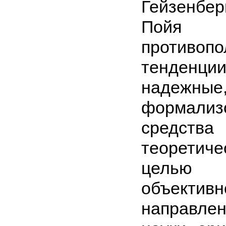
Гейзенбе
Пойя 
противопо
тенде
надежн
формализ
средства
теоретич
целью
объектив
направле