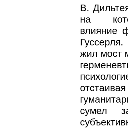
В. Дильте
на кото
влияние 
Гуссерля
жил мост 
герме
психоло
отстаив
гуманита
сумел з
субъектив