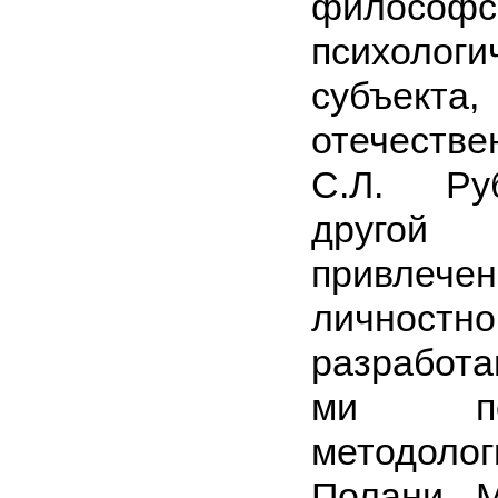
философс
психологи
субъекта,
отечестве
С.Л. Ру
друго
привлеч
личност
разработа
ми пс
методол
Полани, 