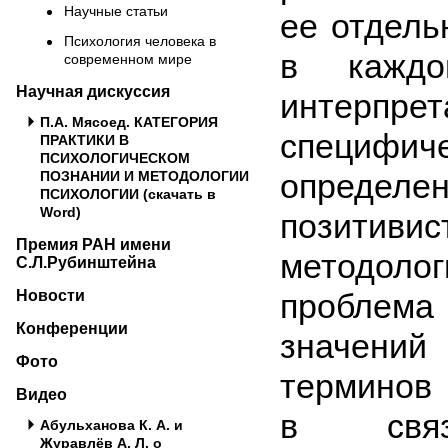
Научные статьи
ее отдель
Психология человека в
в каждо
современном мире
Научная дискуссия
интерпре
П.А. Мясоед. КАТЕГОРИЯ
спе­цифич
ПРАКТИКИ В
ПСИХОЛОГИЧЕСКОМ
опред
ПОЗНАНИИ И МЕТОДОЛОГИИ
ПСИХОЛОГИИ (скачать в
Word)
позитивис
Премия РАН имени
методоло
С.Л.Рубинштейна
Новости
проблем
Конференции
значений
Фото
терминов
Видео
в св
Абульханова К. А. и
Журавлёв А. Л. о