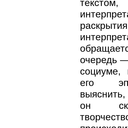
текстом
интерпр
раскр
интер
обращае
очередь —
социуме, н
его эп
выяснить, 
он ск
творчес