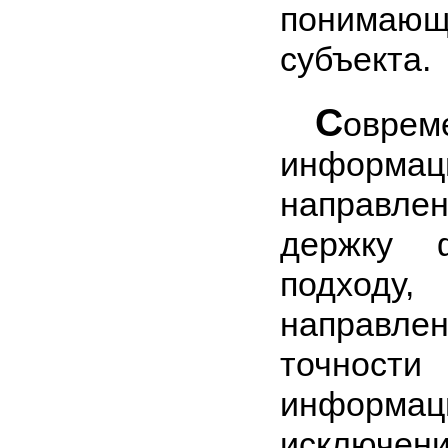
понимающе
субъекта.
С
оврем
информац
направле
держку 
подходу,
направ­ле
точност
инфор
искл