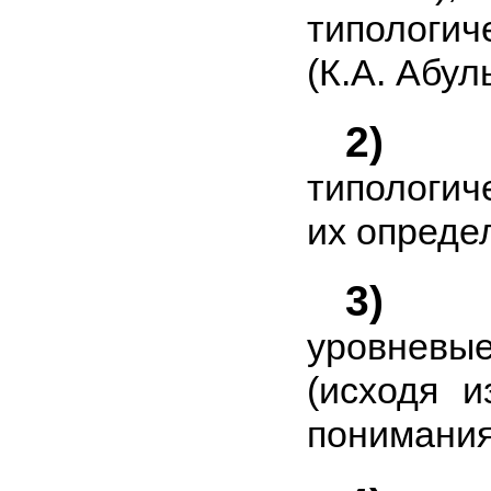
типологи
(К.А. Абул
2)
ли
типологи
их опреде
3)
про
уровнев
(исходя 
понимания