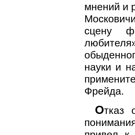
мнений и р
Москович
сцену фи
любителя
обыденн
науки и н
применит
Фрейда.
О
тказ 
понимани
при­вел к