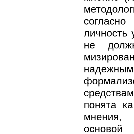
методо
согласн
личность 
не долж
мизиров
надежным
формализ
средствам
понята ка
мне­ния,
осново