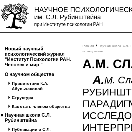
НАУЧНОЕ ПСИХОЛОГИЧЕС
им. С.Л. Рубинштейна
при Институте психологии РАН
/
Главная
Научная школа С.Л. 
Новый научный
исследования
психологический журнал
"Институт Психологии РАН.
А.М. С
Человек и мир."
О научном обществе
A.
. С
M
Приветствие К.А.
Абульхановой
РУБИНШТ
Структура
ПАРАДИГ
Как стать членом общества
ИССЛЕДО
Научная школа С.Л.
Рубинштейна
ИНТЕРПР
Публикации о С.Л.