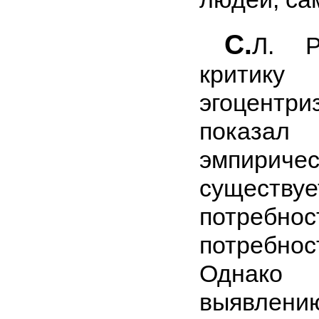
С.
Л. Р
критик
эгоцент
показал 
эмпиричес
существ
потребнос
потребнос
Однак
выявлени