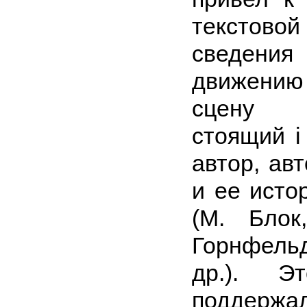
текстов
сведен
движени
сцену 
стоящий
автор, ав
и ее исто
(М. Блок
Горнфель
др.). Э
поддерж