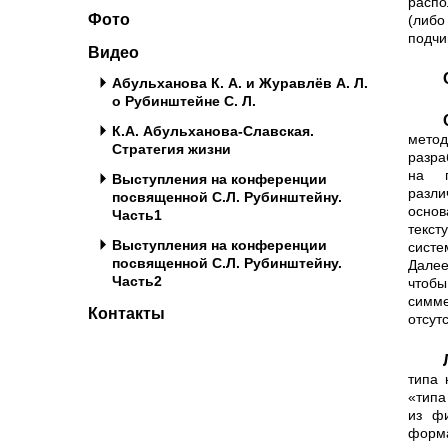
распо
Фото
(либо
подчи
Видео
Абульханова К. А. и Журавлёв А. Л.
о Рубинштейне С. Л.
Стимульным материалом слу
К.А. Абульханова-Славская.
мето
Стратегия жизни
разра
на п
Выступления на конференции
разли
посвященной С.Л. Рубинштейну.
основ
Часть1
текс
Выступления на конференции
систе
посвященной С.Л. Рубинштейну.
Далее
Часть2
чтобы
симме
Контакты
отсут
Логическое умножение данных 
типа 
«типа
из фи
форма