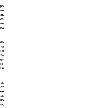
тия
сть
ссе
ния
 их
ка
ого
ет»
ив­
р).
х в
рат
ные
м,
ено
ки,