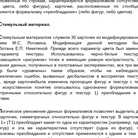
ложенные по строкам, характеризуются форма­лизмом «отсутств
 цвета, либо фигуры), карточки, расположенные по столбца
няются формализму «пре­обладания» (либо фигур, либо цветов).
Стимульный
материал.
жили 30 карточек из модифи­цированной
дики М.С. Роговина. Модификация данной методики бы
ботана Е.П. Никитиной. Прежде всего параметр цвета был заме
араметр текстуры. Исполь­зовались черно-белые текстур
чающиеся «рисунком» точек и имеющие равную контрастность.
ании данных, полученных в пилотажных экспериментах, все три в
тур были «уравнены» таким образом, чтобы не наблюдало
матических ошибок, вызванных дисбалансом в воспри­ятии текст
, вряде карточекбыла изменена пропорция фигур и текстур с т
 искусственное понятие описы­валось однозначно формализма
тричными относи­тельно фигур и текстур: 1) преобладание и
ствие.
формализмов позволяет выделить два
карточек, симметричных относительно фигур и текстур. В карточ
 1» (Т1) преобладает какая-то одна из характеристик (например, о
гур) и эта же характеристика отсутствует (одна из фигур), т
лизмы преобладания и отсутствия применяются к одним и тем