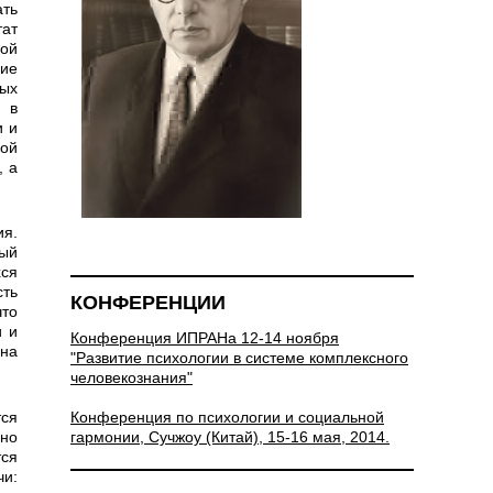
ать
тат
ой
ние
ых
 в
и и
ной
, а
ный
хся
ть
КОНФЕРЕНЦИИ
что
и и
Конференция ИПРАНа 12-14 ноября
 на
"Развитие психологии в системе комплексного
человекознания"
Конференция по психологии и социальной
гармонии, Сучжоу (Китай), 15-16 мая, 2014.
нно
тся
и: