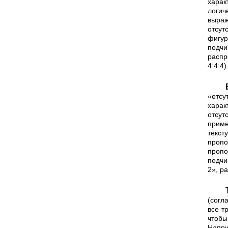
хара
логич
выраж
отсут
фигур
подчи
распр
4:4:4
В карточках «типа 2» (Т2) т
«отсу
хара
отсут
прим
текст
пропо
пропо
подчи
2», р
Таким образом, на карточках Т1
(согл
все т
чтобы
Напри