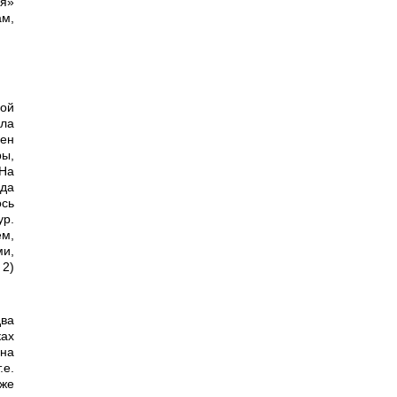
ия»
м,
ла
нен
ы,
 На
ида
сь
ур.
ем,
ми,
 2)
ках
дна
.е.
 же