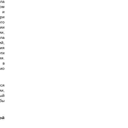
яла
том
 и
при
го
нии
ии,
ула
ий,
ия
эти
я.
 в
ько
и,
ный
 бы
ой