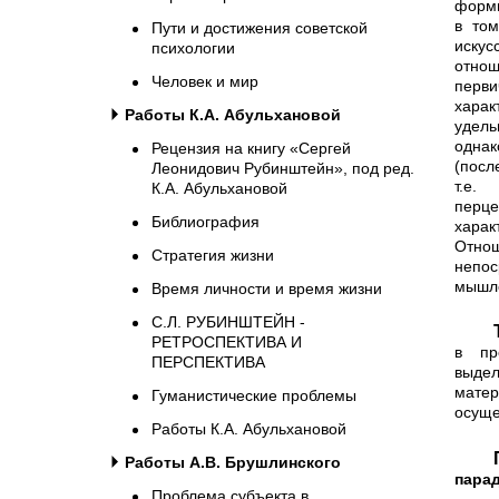
форми
в том
Пути и достижения советской
иску
психологии
отнош
Человек и мир
перв
харак
Работы К.А. Абульхановой
удель
однак
Рецензия на книгу «Сергей
(посл
Леонидович Рубинштейн», под ред.
т.е.
К.А. Абульхановой
перце
Библиография
хара
Отно
Стратегия жизни
непос
мышле
Время личности и время жизни
С.Л. РУБИНШТЕЙН -
Таким образом, для того чтобы выя
РЕТРОСПЕКТИВА И
в пр
ПЕРСПЕКТИВА
выдел
матер
Гуманистические проблемы
осуще
Работы К.А. Абульхановой
Работы А.В. Брушлинского
пара
Проблема субъекта в