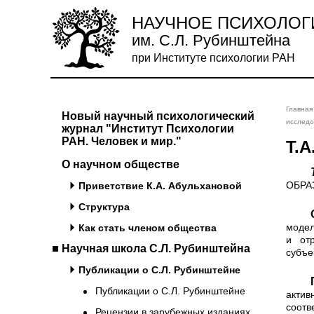
НАУЧНОЕ ПСИХОЛОГ
им. С.Л. Рубинштейна
при Институте психологии РАН
Главная
Новый научный психологический
исследо
журнал "Институт Психологии
РАН. Человек и мир."
Т.
О научном обществе
ОБРА
Приветствие К.А. Абульхановой
Структура
Образ предмета <...> в сам
мо­де
Как стать членом общества
и отр
Научная школа С.Л. Рубинштейна
субъе
Публикации о С.Л. Рубинштейне
Принцип субъекта, сформул
Публикации о С.Л. Рубинштейне
акти
соотв
Рецензии в зарубежных изданиях