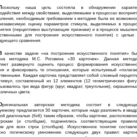
остояла в обнаружении характера
одействия между свойствами, выделяемыми в процес­сах восприя
ления, необходимым требованием к методике была ее возможно
независимую оценку параметров стимула, выделяемых в проце
иятия (пер­цептивно выступающие признаки) и в процессе мышле
ственными для построения искусственного понятия) с целью
дующего сравнения.
троение искусственного поня­тия» была
ана методика М.С. Роговина «30 карточек». Данная методи
ляет развернуто оценить процесс фор­мирования искусственн
ия и фиксировать те отно­шения, которые испытуемый «полага
твенными. Каждая карточка представляет собой сложный перцепт
тимул, составленный из 12 элементов (12 геометри­ческих фигу
ьзовалось три вида фигур (круг, квад­рат, треугольник), окрашенны
азличных цвета.
я методика состоит в следующем:
уемому предлагается 30 карточек, которые надо раз­ложить в квад
той диагональю (6x6) таким образом, чтобы карточки, расположен
трокам (и столбцам), подчинялись соответствующим правила
м для всех строк (столбцов). Искусственное понятие составл
с­но логическому умножению следующих двух правил: кар­точ