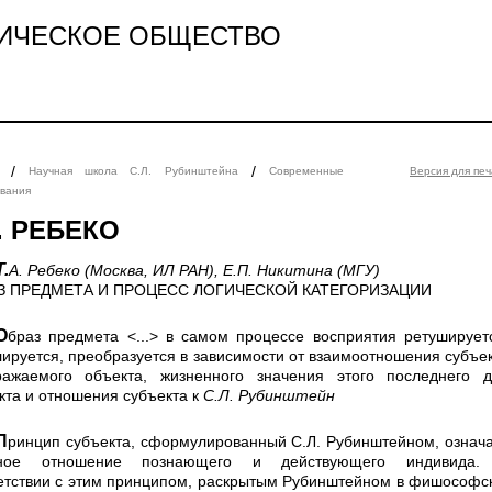
ИЧЕСКОЕ ОБЩЕСТВО
/
/
Научная школа С.Л. Рубинштейна
Современные
Версия для печ
вания
А. РЕБЕКО
Т.А. Ребеко (Москва, ИЛ РАН), Е.П. Никитина (МГУ)
З ПРЕДМЕТА И ПРОЦЕСС ЛОГИЧЕСКОЙ КАТЕГОРИЗАЦИИ
ом про­цессе восприятия ретушируется,
лируется, преобразуется в зависи­мости от взаимоотношения субъе
ажаемого объекта, жизненно­го значения этого последнего 
кта и отношения субъекта к
С.Л. Рубинштейн
ированный С.Л. Рубинштейном, означает
вное отношение познающего и действующего индивида.
етствии с этим принципом, раскрытым Рубинштейном в фишософс