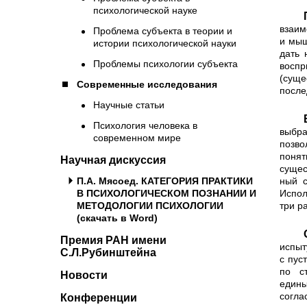
психологической науке
Поскольку наша цель с
взаим
Проблема субъекта в теории и
и мыш
истории психологической науки
дать 
Проблемы психологии субъекта
воспр
(суще
Современные исследования
после
Научные статьи
В качестве задачи «на пос
Психология человека в
выбр
современном мире
позво
понят
Научная дискуссия
сущес
ный с
П.А. Мясоед. КАТЕГОРИЯ ПРАКТИКИ
Испол
В ПСИХОЛОГИЧЕСКОМ ПОЗНАНИИ И
три р
МЕТОДОЛОГИИ ПСИХОЛОГИИ
(скачать в Word)
Оригинальная авторска
Премия РАН имени
испыт
С.Л.Рубинштейна
с пус
по с
Новости
едины
согла
Конференции