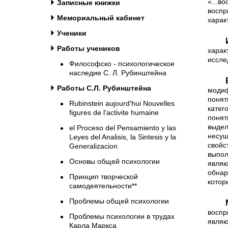
«...в
Записные книжки
воспр
Мемориальный кабинет
харак
Ученики
Именно последнее свойст
Работы учеников
хара
иссле
Философско - психологическое
наследие С. Л. Рубинштейна
В традиционной психологи
Работы С.Л. Рубинштейна
модиф
поня
Rubinstein aujourd'hui Nouvelles
катег
figures de l'activite humaine
по­ня
выде
el Proceso del Pensamiento y las
несущ
Leyes del Analisis, la Sintesis y la
свойс
Generalizacion
выпол
Основы общей психологии
являю
обнар
Принцип творческой
котор
самодеятельности**
Проблемы общей психологии
Мы исходили из того, что
воспр
Проблемы психологии в трудах
явля
Карла Маркса