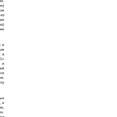
и,
ия)
ном
 из
ия
ра)
ции
ным
 а
 1»
 и
щей
тся
я,
ипу
, и
ие,
ях.
вид