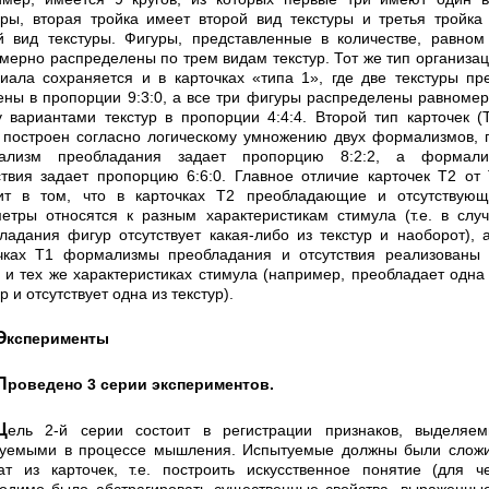
уры, вторая тройка имеет второй вид текстуры и третья тройк
й вид текстуры. Фигуры, представ­ленные в количестве, равном
мерно распределены по трем видам текстур. Тот же тип организа
иала сохраняется и в карточках «типа 1», где две текстуры пр
ены в пропорции 9:3:0, а все три фигуры распределены равноме
 вариантами текстур в пропорции 4:4:4. Второй тип карточек (
 построен согласно логичес­кому умножению двух формализмов, 
ализм преоб­ладания задает пропорцию 8:2:2, а формали
ствия задает пропорцию 6:6:0. Главное отличие карточек Т2 от
ит в том, что в карточках Т2 преобладающие и отсут­ствую
етры относятся к разным характеристикам стимула (т.е. в слу
ладания фигур отсутствует ка­кая-либо из текстур и наоборот), 
чках Т1 форма­лизмы преобладания и отсутствия реализованы
 и тех же характеристиках стимула (например, преобладает одна
р и отсутствует одна из текстур).
Эксперименты
Проведено 3 серии экспериментов.
 регистрации признаков, вы­деляемых
уемыми в процессе мышления. Испытуе­мые должны были слож
ат из карточек, т.е. постро­ить искусственное понятие (для ч
одимо было аб­страгировать существенные свойства, выраженны