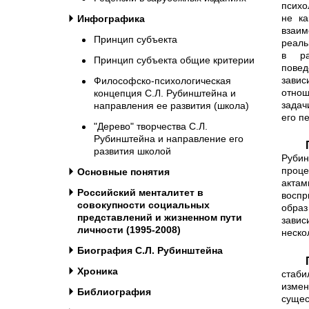
психо
не ка
Инфографика
взаи
Принцип субъекта
реаль
в ра
Принцип субъекта общие критерии
повед
завис
Философско-психологическая
отнош
концепция С.Л. Рубинштейна и
задач
направления ее развития (школа)
его п
"Дерево" творчества С.Л.
Рубинштейна и направление его
Процесс восприятия нераз
развития школой
Рубин
проце
Основные понятия
акта
Российский менталитет в
воспр
совокупности социальных
образ
представлений и жизненном пути
завис
личности (1995-2008)
неско
Биография С.Л. Рубинштейна
Поэтому процесс восприят
Хроника
стаби
измен
Библиография
суще