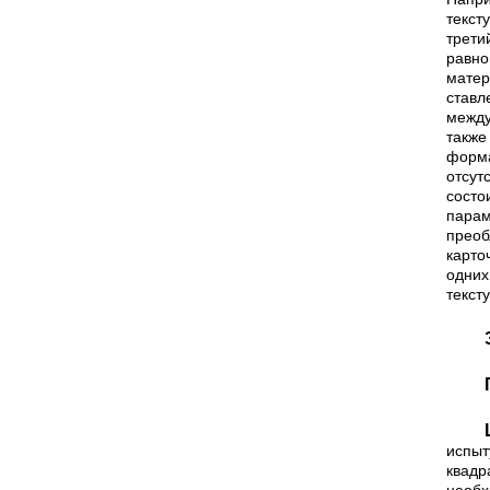
текст
трети
равно
матер
ставл
между
также
форм
отсут
состо
парам
преоб
карто
одних
тексту
Цель 2-й серии состоит в
испыт
квадр
необх