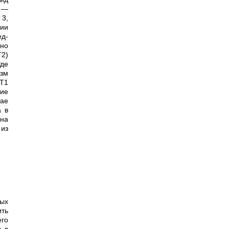
а —
 3,
ции
ед­
рно
Т2)
где
зм
 Т1
щие
чае
а в
 на
 из
ить
его
е в