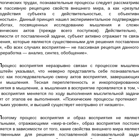
логических трудах, познавательные процессы следует рассматрив
к пассив­ную рецепцию свойств внешнего мира, а как «резуль
модействия субъекта с действительностью, с объективн
ностью». Данный принцип нашел экспери­ментальное подтвержде
ботах, посвященных иссле­дованию мышления и сложн
енческих актов (преж­де всего поступков). Действительно,
имости от по­ставленной задачи, субъект активно отражает те связ
ения, которые являются существенными для решения поставлен
и, «Во всех случаях восприятие— не пассивная рецепция данного
ереработка — анализ, синтез, обобщение».
рывно связан с процессом мыш­ления.
штейн указывал, что неверно представлять себе познаватель
сс как последовательную смену актов восприятия, завершающи
ми мышления. Тесная пе­реплетенность и инкорпорированнос
иятия в мыш­ление, а мышления в восприятие проявляется в том, 
 восприятия меняется по ходу выполнения мыслитель­ной задач
ит от этапов ее выполнения. «Психичес­кие процессы протекают
льких уровнях, и высший существует неотрывно от низшего».
ия и образ восприятия не яв­ляются
льными, отражающими «мир-в-себе», образ вос­приятия постоя
яется в зависимости от того, какие свойства внешнего мира являю
ственными для ре­шения поставленной познавательной задач