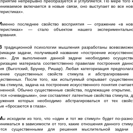
осприятие непрерывно преобразуется и углубляется. По мере того 
инимаемое включается в новые связи, оно выступает во все но
теристиках».
во восприятия — отражение «в новых
ктеристиках» — стало объектом нашего экспери­ментально
дования.
и мышления разработаны всевозможные
икации задачи, получившей название «построение искусственн
тия». Для выполнения данной задачи необходимо осуществи
оризацию ма­териала соответственно правилам построения данн
тия (Выготский, Брунер, Ришар). Любая категоризация предполаг
ление существенных свойств стимула и абстрагирование 
ественных. После того, как испы­туемый открывает существен
тва стимула, задача на построение искусственного понятия считае
­ненной. Обычно существенные свойства, подлежащие открытию,
тся «очевидными», они составляют ла­тентные свойства стимула, 
ужения которых не­обходимо абстрагироваться от тех свойс
ые «бро­саются в глаза».
 «один и тот же стимул» будет по-разному
иниматься в зависимости от того, какие отношения данного стим
ются существенными для решения мыслительной задачи 