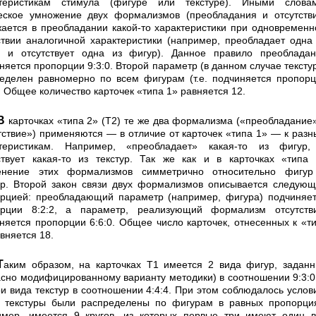
ктеристикам стимула (фигуре или текстуре). Иными словам
еское умножение двух формализмов (преобладания и отсутств
ается в преобладании какой-то характеристики при одновремен
ствии аналогичной характеристики (например, преобладает одна
 и отсутствует одна из фигур). Данное правило преобладан
няется пропорции 9:3:0. Второй пара­метр (в данном случае тексту
еделен равномерно по всем фигурам (т.е. подчиняется пропор
). Общее количество карточек «типа 1» равняется 12.
е же два формализма («пре­обладание» и
тствие») применяются — в отличие от карточек «типа 1» — к раз
ктеристикам. Например, «преобладает» какая-то из фигур,
ствует какая-то из текстур. Так же как и в карточках «типа
енение этих формализмов симметрично относительно фигур
ур. Второй закон связи двух формализмов описывается следу­ю
рцией: преобладающий параметр (например, фи­гура) подчиняе
рции 8:2:2, а параметр, реализую­щий формализм отсутстви
няется пропорции 6:6:0. Общее число карточек, отнесенных к «т
авняется 18.
 имеется 2 вида фигур, заданных
асно модифицированному варианту методи­ки) в соотношении 9:3:0
ри вида текстур в соотно­шении 4:4:4. При этом соблюдалось услов
 тексту­ры были распределены по фигурам в равных пропорци
мер, имеется 9 кругов, из которых первые три имеют один 