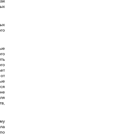
как
вых
го
ого
ть
ого
ает
от
ные
тся
 не
для
тв,
ула
по