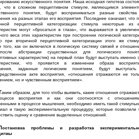
рованию искусст­венного понятия. Наша исходная гипотеза состо
, что в сложном перцептивном стимуле, являющимся элемен­
сственного понятия, будут восприниматься разные свойства
ения на разных этапах его восприятия. Последнее означает, что 
ичной перцептивной ка­тегоризации стимула некоторые из е
теристик могут «бросаться в глаза», что выражается в увеличе
ного веса этих характеристик при построении логической кате­гор
о при вторичной перцептивной категоризации этого же стим
е того, как он включился в логичес­кую систему связей и отношен
 после абстракции существенных для логического понят
птивных ха­рактеристик) на первый план будут выступать именно 
ктеристики, что проявится в изменении образа воспри­яти
шения, заданные логическим понятием, будут выступать
редственном акте восприятия, «отношения отражаются не тол
нием, но и чувственным воспри­ятием».
вить, какие отно­шения отражаются
оцессе восприятия и как они соотносятся с отношениям
енными в процессе мыш­ления, необходимо иметь такой стимупь
иал и такую экспериментальную процедуру, которые позволили
ствить оценку и сравнение выделенных отношений.
Постановка проблемы и разработка
экспериментальн
дигмы