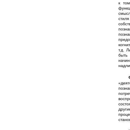
к том
функц
смысл
стиля
собст
позна
позн
предо
когни
т.д. 
быть
начин
надли
Функционализм в психо
«деят
позна
потре
воспр
состо
други
проце
стано