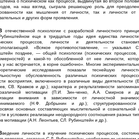
штейна о психическом как про­цессе, выдвинутая во второй полов
годов, на наш взгляд, сыграла решающую роль для преодоле
ро­ванности как мышления от личности, так и личности от 
вательных и других форм проявления.
и с разработкой личностного принципа
Рубинштейном еще в тридцатые годы идея единства личности
ических процессов, личности и деятельности становит
вополагающей. «Всякое про­тивопоставление, — указывал С.
штейн позднее, — общей психологии (психических процессов,
омер­ностей) и какой-то обособленной от нее личности, кото
а у нас встречается, в корне ошибочно». Многие эксперименталь
оретические исследования показали теснейшую личностн
льностную обусловлен­ность различных психических процесс
сти вос­приятия, включенного в различные виды деятельности (Б
ев, СВ. Кравков и др.); характера и результатив­ности запомина
различной мотивации (П.И. Зин-ченко, А.А. Смирнов и др.
низации внимания в зави­симости от личностной значимос
ринимаемого (Н.Ф. Добрынин и др.); структурированносги
освязи основных составляющих мыслительной и сознательной 
сти в условиях реализации неоднородного соотноше­ния разных ти
ов мотивации (А.Н. Леонтьев, СЛ. Ру­бинштейн и др.).
ние психических процессов, состояний,
тв является, согласно С.Л. Рубинштейну, необходимым условием 