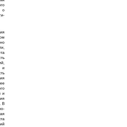
го
й о
ги­
ном
но
ти,
ета
ть
ий,
 и
сть
тия
ее
го
и и
ия
. В
но-
ная
кта
кий