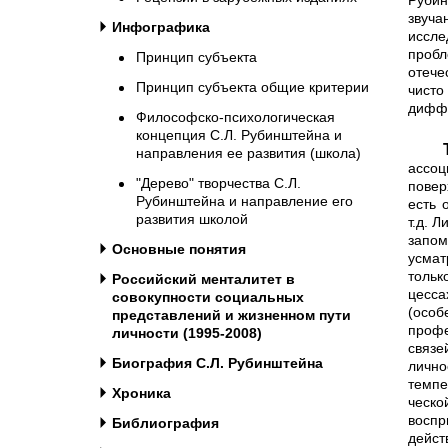
Рубин
звуч
Инфографика
иссле
пробл
Принцип субъекта
отече
Принцип субъекта общие критерии
чист
диффе
Философско-психологическая
концепция С.Л. Рубинштейна и
Термин «личность» изначальн
направления ее развития (школа)
ассоц
"Дерево" творчества С.Л.
повер
Рубинштейна и направление его
есть 
развития школой
т.д. 
запом
Основные понятия
усмат
тольк
Российский менталитет в
цесса
совокупности социальных
(осо
представлений и жизненном пути
проф
личности (1995-2008)
связе
Биография С.Л. Рубинштейна
личн
темпе
Хроника
ческо
воспр
Библиография
дейст