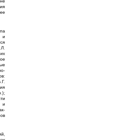
ине
ния
ее
 и
ся
Л.
 их
рое
ные
о-
ов:
.Г.
ния
);
ти
 и
ак­
пов
как