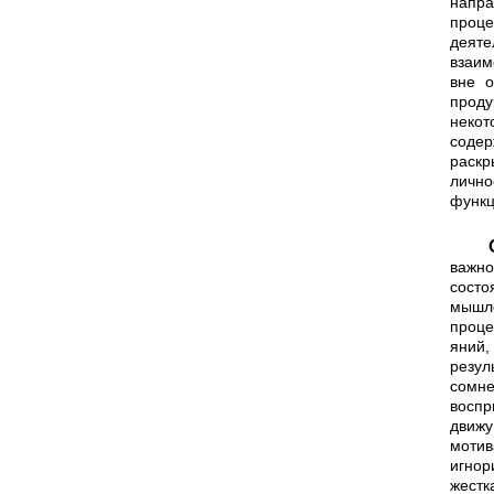
напр
проце
деят
взаим
вне о
проду
некот
содер
раск
лично
функц
Обращение к теории психич
важн
сост
мышл
проце
яний
резу
сомн
воспр
движ
мотив
игнор
жестк