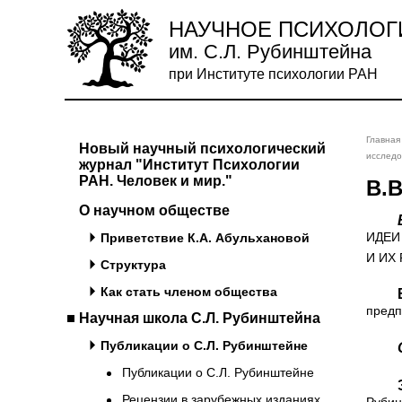
НАУЧНОЕ ПСИХОЛОГ
им. С.Л. Рубинштейна
при Институте психологии РАН
Главная
Новый научный психологический
исследо
журнал "Институт Психологии
РАН. Человек и мир."
В.
О научном обществе
ИДЕИ
Приветствие К.А. Абульхановой
И ИХ
Структура
Как стать членом общества
Введение личности в психо
предп
Научная школа С.Л. Рубинштейна
Публикации о С.Л. Рубинштейне
Публикации о С.Л. Рубинштейне
Эпиграфом к нашей работе мы 
Рецензии в зарубежных изданиях