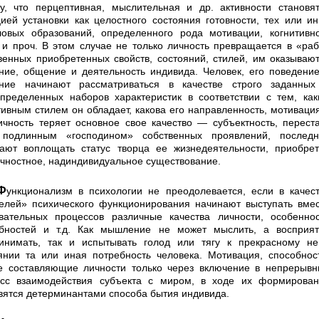
у, что перцептивная, мыслительная и др. активности становя
ией установки как цело­стного состояния готовности, тех или и
овых образований, определенного рода мотивации, когнитивн
 и проч. В этом случае не только личность превр­ащается в «ра
венных приобретенных свойств, со­стояний, стилей, им оказываю
ние, общение и де­ятельность индивида. Человек, его поведени
ание начинают рассматриваться в качестве строго заданных
пределенных наборов характеристик в соответствии с тем, ка
тивным стилем он обладает, какова его направленность, мотиваци
Личность теряет основное свое качество — субъектность, перест
 подлинным «господином» собственных проявлений, последн
а­ют воплощать статус творца ее жизнедеятельности, приоб­ре
чностное, надиндивидуальное существование.
логии не преодолевается, если в качестве
елей» психического функционирования начи­нают выступать вме
вательных процессов различ­ные качества личности, особенно
бностей и т.д. Как мышление не может мыслить, а восприят
инимать, так и испытывать голод или тягу к прекрасному н
янии та или иная потребност
ь
человека. Мотивация, спо­собнос
е составляющие личности только через вклю­чение в непрерыв
сс взаимодействия субъекта с миром, в ходе их формирован
вятся детерминантами способа бытия индивида.