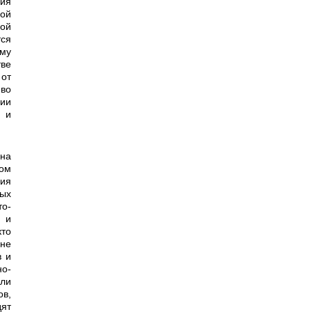
ия
ой
ой
­ся
ому
тве
 от
иво
ии
) и
ом
ия
ых
то­
 и
то
не
в и
о-
ли
в,
дят