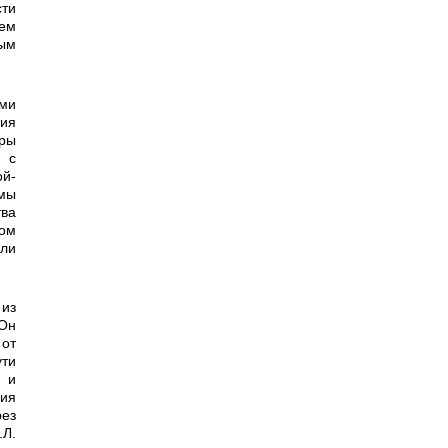
сти
ем
ым
ния
еры
 с
ой­
 мы
тва
ном
или
Он
от
ти
 и
ния
рез
.Л.