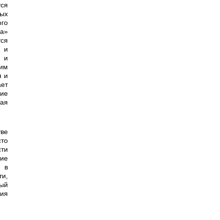
тся
ных
ого
ба»
тся
е и
 и
ким
я и
ает
ие
тая
сто
сти
ие
е в
ти,
ный
ия