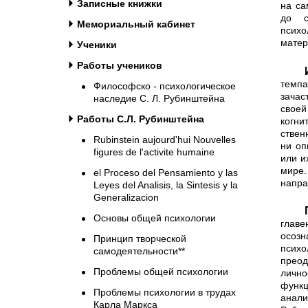
Записные книжки
на са
до с
Мемориальный кабинет
псих
матер
Ученики
Работы учеников
Изучение познавательных пр
темпа
Философско - психологическое
зачас
наследие С. Л. Рубинштейна
свое
Работы С.Л. Рубинштейна
когни
ствен
Rubinstein aujourd'hui Nouvelles
ни оп
figures de l'activite humaine
или и
мире.
el Proceso del Pensamiento y las
напра
Leyes del Analisis, la Sintesis y la
Generalizacion
Проблема соотношения мыш
Основы общей психологии
глав
осоз
Принцип творческой
псих
самодеятельности**
прео
Проблемы общей психологии
лично
функц
Проблемы психологии в трудах
анали
Карла Маркса