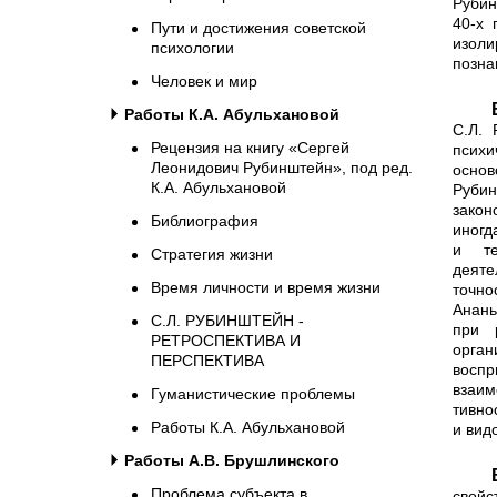
Рубин
40-х 
Пути и достижения советской
изоли
психологии
позна
Человек и мир
В отечественной психологи
Работы К.А. Абульхановой
С.Л. 
Рецензия на книгу «Сергей
псих
Леонидович Рубинштейн», под ред.
осно
К.А. Абульхановой
Рубин
закон
Библиография
иногд
и те
Стратегия жизни
деяте
Время личности и время жизни
точно
Анань
С.Л. РУБИНШТЕЙН -
при 
РЕТРОСПЕКТИВА И
орга
ПЕРСПЕКТИВА
восп
взаим
Гуманистические проблемы
тивно
Работы К.А. Абульхановой
и вид
Работы А.В. Брушлинского
Введение личности в изуче
Проблема субъекта в
свойс