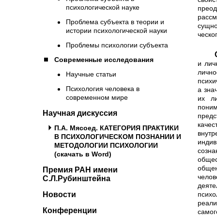
психологической науке
прео
рассм
Проблема субъекта в теории и
сущно
истории психологической науки
ческо
Проблемы психологии субъекта
Существенный вклад в разр
Современные исследования
и лич
личн
Научные статьи
психи
Психология человека в
а зна
современном мире
их л
поним
Научная дискуссия
предс
качес
П.А. Мясоед. КАТЕГОРИЯ ПРАКТИКИ
внутр
В ПСИХОЛОГИЧЕСКОМ ПОЗНАНИИ И
инди
МЕТОДОЛОГИИ ПСИХОЛОГИИ
созн
(скачать в Word)
общес
обще
Премия РАН имени
челов
С.Л.Рубинштейна
деят
психо
Новости
реали
Конференции
самог