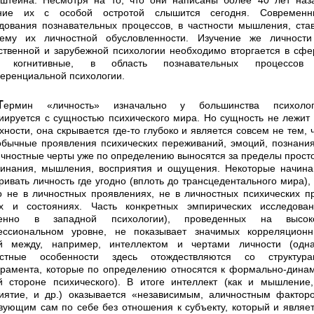
штейна. Несмотря на то, что они написаны более 40 лет наз
ание их с особой остротой слышится сегодня. Современн
дования познавательных про­цессов, в частности мышления, ста
ему их лично­стной обусловленности. Изучение же личности
ствен­ной и зарубежной психологии необходимо вторгается в сф
о когнитивные, в область познавательных процессов
ренциальной психологии.
о у большинства психоло­гов
иируется с сущностью психического мира. Но сущ­ность не лежит
хности, она скрывается где-то глу­боко и является совсем не тем, 
обычные проявления психических переживаний, эмоций, познани
Лично­стные черты уже по определению выносятся за пределы прост
инания, мышления, восприятия и ощуще­ния. Некоторые начин
ривать личность где угодно (вплоть до трансцедентального мира),
о не в лич­ностных проявлениях, не в личностных психических п
х и состояниях. Часть конкретных эмпирических исследован
бенно в западной психологии), проведен­ных на высок
ессиональном уровне, не показывает значимых корреляционн
й между, например, интел­лектом и чертами личности (одна
остные особенно­сти здесь отождествляются со структура
рамента, которые по определению относятся к формально-дина
й стороне психического). В итоге интеллект (как и мышление
иятие, и др.) оказывается «независи­мым, аличностным фактор
вующим сам по себе без отношения к субъекту, который и являе