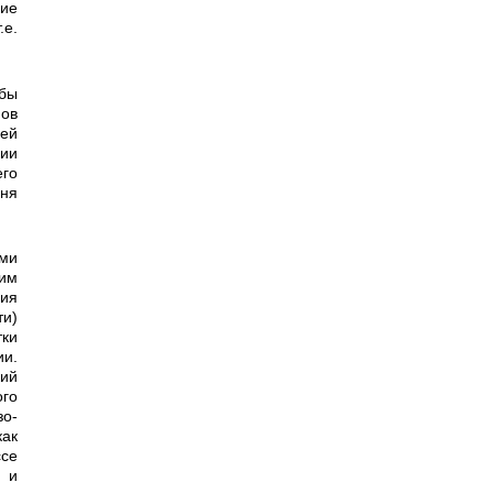
ние
е.
ов
ией
нии
го
вня
 им
ния
ти)
тки
ии.
кий
ого
зо­
ак
ссе
 и