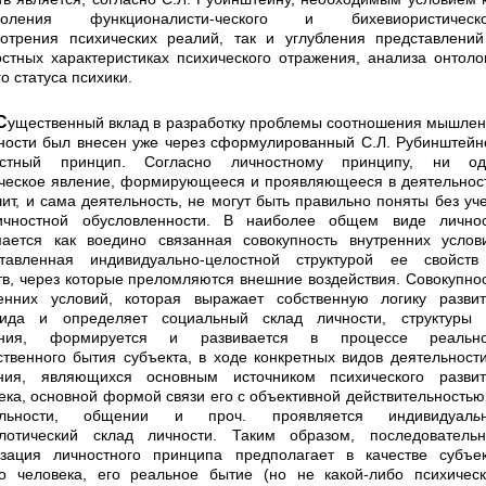
доления функционалисти-ческого и бихевиористическо
отрения психических реалий, так и углубления представлени
стных ха­рактеристиках психического отражения, анализа онтоло
го статуса психики.
аботку проблемы соотноше­ния мышления
ности был внесен уже через сформу­лированный С.Л. Рубинштей
остный принцип. Согласно личностному принципу, ни од
ческое явле­ние, формирующееся и проявляющееся в деятельнос
чит, и сама деятельность, не могут быть правильно поняты без уч
ичностной обусловленности. В наиболее об­щем виде личнос
ается как воедино связанная со­вокупность внутренних услов
тавленная индивиду­ально-целостной структурой ее свойств
тв, через которые преломляются внешние воздействия. Совокупно
енних условий, которая выражает собственную логику разви
вида и определяет социальный склад лично­сти, структуры 
ания, формируется и развивается в процессе реально
твенного бытия субъекта, в ходе конкретных видов деятельност
ния, являющихся основным источником психического развит
ека, основной формой связи его с объективной действительно­стью
ельности, общении и проч. проявляется индивидуал
ь
лотический склад личности. Таким обра­зом, последователь
зация личностного принципа предполагает в качестве субъе
о человека, его реаль­ное бытие (но не какой-либо психичес