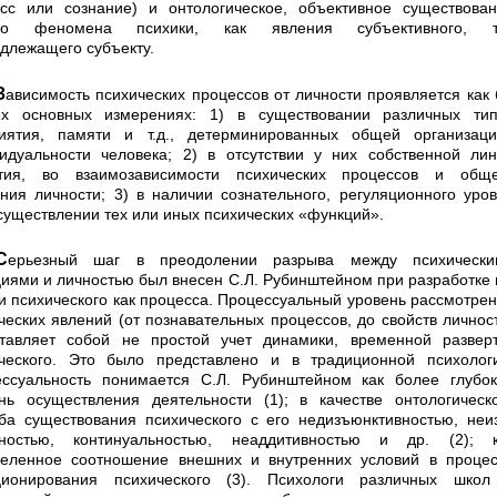
сс или сознание) и онтологическое, объективное существова
го феномена психики, как явления субъективного, т.
длежащего субъекту.
в от личности прояв­ляется как бы
х основных измерениях: 1) в существо­вании различных тип
иятия, памяти и т.д., детер­минированных общей организац
идуальности человека; 2) в отсутствии у них собственной ли
и­тия, во взаимозависимости психических процессов и обще
ния личности; 3) в наличии сознательного, регуляци­онного уро
существлении тех или иных психичес­ких «функций».
лении разрыва между психичес­кими
иями и личностью был внесен С.Л. Рубинштей­ном при разработке
и психического как процесса. Процессуальный уровень рассмотре
ческих явле­ний (от познавательных процессов, до свойств личнос
тавляет собой не простой учет динамики, временной развер
ческого. Это было представлено и в тради­ционной психолог
ссуальность понимается С.Л. Ру­бинштейном как более глубо
нь осуществления деятельности (1); в качестве онтологическ
ба суще­ствования психического с его недизъюнктивностью, неи
ностью, континуальностью, неаддитивностью и др. (2); к
еленное соотношение внешних и внутренних ус­ловий в проце
ционирования психического (3). Психологи различных школ