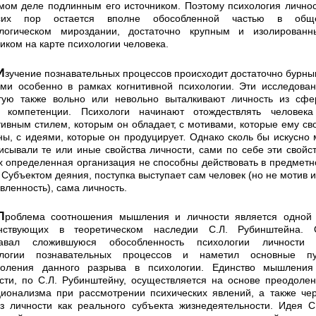
мом деле подлинным его источником. Поэтому психология лич­но
их пор остается вполне обособленной частью в общ
ологическом мироздании, достаточно крупным и изолированн
иком на карте психологии человека.
оцессов происходит доста­точно бурными
ми особенно в рамках когнитивной пси­хологии. Эти исследова
тую также вольно или не­вольно выталкивают личность из сф
й компетенции. Психологи начинают отождествлять человека
тивным стилем, которым он обладает, с мотивами, которые ему св
ны, с идеями, которые он продуцирует
.
Однако сколь бы искусно
исывали те или иные свойства лично­сти, сами по себе эти свойс
х определенная органи­зация не способны действовать в предмет
 Субъек­том деяния, поступка выступает сам человек (но не мотив 
вленность), сама личность.
ления и личности является одной из
енствующих в теоретическом наследии С.Л. Ру­бинштейна. 
навал сложившуюся обособленность пси­хологии личности 
ологии познавательных процессов и наметил основные пу
доления данного разрыва в психологии. Единство мышления
сти, по С.Л. Ру­бинштейну, осуществляется на основе преодоле
и­онализма при рассмотрении психических явлений, а также че
з личности как реального субъекта жизнедея­тельности. Идея С