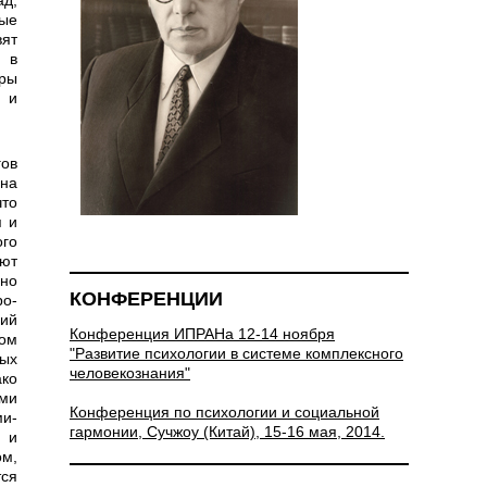
ад,
ые
вят
 в
еры
 и
 на
что
я и
ого
ают
 но
КОНФЕРЕНЦИИ
ро­
ий
Конференция ИПРАНа 12-14 ноября
ом
"Развитие психологии в системе комплексного
ых
человекознания"
ко
ми
Конференция по психологии и социальной
ми­
гармонии, Сучжоу (Китай), 15-16 мая, 2014.
, и
ом,
тся