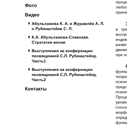
проце
Фото
любо
прина
Видео
Абульханова К. А. и Журавлёв А. Л.
Зависимость психических процессо
о Рубинштейне С. Л.
в тре
воспр
К.А. Абульханова-Славская.
индив
Стратегия жизни
разв
движе
Выступления на конференции
при о
посвященной С.Л. Рубинштейну.
Часть1
Серьезный шаг в преодо
Выступления на конференции
функц
посвященной С.Л. Рубинштейну.
теори
Часть2
психи
предс
Контакты
психи
Проце
урове
спосо
морф
опред
функ