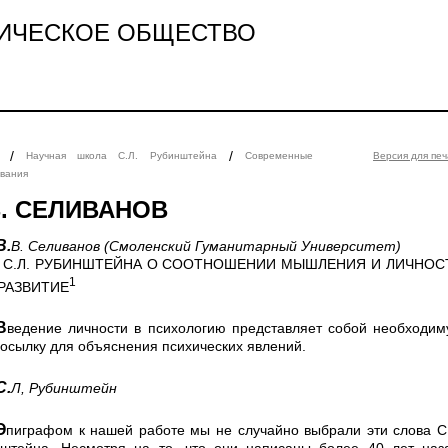
ИЧЕСКОЕ ОБЩЕСТВО
/
/
Научная школа С.Л. Рубинштейна
Современные
Версия для печ
вания
В. СЕЛИВАНОВ
В.В. Селиванов
(Смоленский Гуманитарный Университет)
 С.Л. РУБИНШТЕЙНА О СООТНОШЕНИИ МЫШЛЕНИЯ И ЛИЧНОС
1
 РАЗВИТИЕ
логию представляет собой необходимую
осылку для объяснения психи­ческих явлений.
С.Л, Рубинштейн
не случайно выбрали эти слова С.Л.