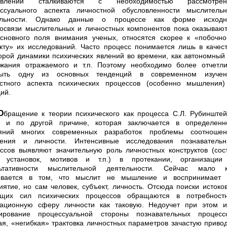
авлений сталкиваются с необходимостью рассмотрен
ссуального аспекта личностной обусловленности мыслительн
ельности. Однако данные о процессе как форме исходн
освязи мыслительных и личностных компонентов пока оказывают
сновного поля внимания ученых, относятся скорее к «побочн
кту» их исследований. Часто процесс понимается лишь в качес
орой динамики психичес­ких явлений во времени, как автономный
жания отражаемого и т.п. Поэтому необходимо более отчетл
рыть одну из основных тенденций в современном изу­чен
стного аспекта психических процессов (особен­но мышления
ий.
еского как процесса С.Л. Ру­бинштейна
о и по другой причине, которая заключа­ется в определенн
ояний многих современных разра­боток проблемы соотношен
ения и личности. Интенсивные исследования познавательн
ссов вы­являют значительную роль личностных конструктов (сос
, установок, мотивов и т.п.) в протекании, организации
льтативности мыслительной деятельности. Сейчас мало к
евается в том, что мыслит не мышление и воспри­нимает 
иятие, но сам человек, субъект, личность. Отсюда поиски истоко
ущих сил психических про­цессов обращаются в потребностн
ационную сферу личности как таковую. Недоучет при этом и
иро­вание процессуальной стороны познавательных процессо
ая, «негибкая» трактовка личностных параметров зача­стую приво