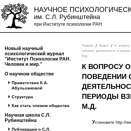
НАУЧНОЕ ПСИХОЛОГИЧЕС
им. С.Л. Рубинштейна
при Институте психологии РАН
/
/
Главная
Видео
К вопросу
Новый научный
субъекта деятельности в разны
психологический журнал
М.Д.
"Институт Психологии РАН.
Человек и мир."
К ВОПРОСУ 
О научном обществе
ПОВЕДЕНИИ 
Приветствие К.А.
ДЕЯТЕЛЬНОС
Абульхановой
ПЕРИОДЫ ВЗ
Структура
М.Д.
Как стать членом общества
Научная школа С.Л.
Рубинштейна
Установите http://
Публикации о С.Л.