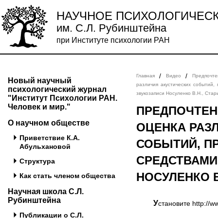
НАУЧНОЕ ПСИХОЛОГИЧЕС
им. С.Л. Рубинштейна
при Институте психологии РАН
/
/
Главная
Видео
Предпочте
Новый научный
различия акустических событий,
психологический журнал
звукозаписи Носуленко В.Н., Стар
"Институт Психологии РАН.
Человек и мир."
ПРЕДПОЧТЕН
О научном обществе
ОЦЕНКА РАЗ
Приветствие К.А.
СОБЫТИЙ, П
Абульхановой
СРЕДСТВАМИ
Структура
НОСУЛЕНКО В
Как стать членом общества
Научная школа С.Л.
Рубинштейна
Установите http://
Публикации о С.Л.