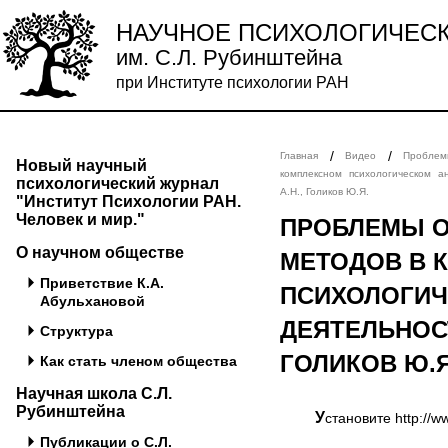
НАУЧНОЕ ПСИХОЛОГИЧЕС
им. С.Л. Рубинштейна
при Институте психологии РАН
/
/
Главная
Видео
Пробле
Новый научный
комплексном психологическом а
психологический журнал
А.Н., Голиков Ю.Я.
"Институт Психологии РАН.
Человек и мир."
ПРОБЛЕМЫ О
О научном обществе
МЕТОДОВ В 
Приветствие К.А.
ПСИХОЛОГИЧ
Абульхановой
ДЕЯТЕЛЬНОСТ
Структура
ГОЛИКОВ Ю.Я
Как стать членом общества
Научная школа С.Л.
Рубинштейна
Установите http://
Публикации о С.Л.