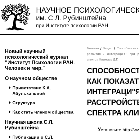
НАУЧНОЕ ПСИХОЛОГИЧЕС
им. С.Л. Рубинштейна
при Институте психологии РАН
/
/
Главная
Видео
Способность к
Новый научный
развития и интеграци"Я" при р
психологический журнал
спектра Климась Д.Г.
"Институт Психологии РАН.
Человек и мир."
СПОСОБНОСТ
О научном обществе
КАК ПОКАЗАТ
Приветствие К.А.
ИНТЕГРАЦИ"Я
Абульхановой
РАССТРОЙСТ
Структура
СПЕКТРА КЛИ
Как стать членом общества
Научная школа С.Л.
Рубинштейна
Установите http://
Публикации о С.Л.