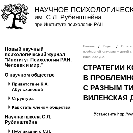
НАУЧНОЕ ПСИХОЛОГИЧЕС
им. С.Л. Рубинштейна
при Институте психологии РАН
/
/
Главная
Видео
Страте
Новый научный
проблемной ситуации у детей с
психологический журнал
Виленская Д.А.
"Институт Психологии РАН.
Человек и мир."
СТРАТЕГИИ 
О научном обществе
В ПРОБЛЕМН
Приветствие К.А.
С РАЗНЫМ Т
Абульхановой
ВИЛЕНСКАЯ Д
Структура
Как стать членом общества
Установите http://
Научная школа С.Л.
Рубинштейна
Публикации о С.Л.