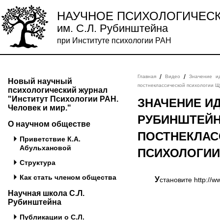
НАУЧНОЕ ПСИХОЛОГИЧЕС
им. С.Л. Рубинштейна
при Институте психологии РАН
/
/
Главная
Видео
Значение и
Новый научный
постнеклассической психологии Щ
психологический журнал
"Институт Психологии РАН.
ЗНАЧЕНИЕ ИД
Человек и мир."
РУБИНШТЕЙН
О научном обществе
ПОСТНЕКЛАС
Приветствие К.А.
Абульхановой
ПСИХОЛОГИИ
Структура
Как стать членом общества
Установите http://
Научная школа С.Л.
Рубинштейна
Публикации о С.Л.